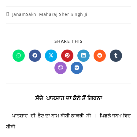
Post
JanamSakhi Maharaj Sher Singh Ji
category:
SHARE
SHARE THIS
THIS
CONTENT
Opens
Opens
Opens
Opens
Opens
Opens
Opens
in
in
in
in
in
in
in
a
a
a
a
a
a
a
Opens
Opens
new
new
new
new
new
new
new
in
in
window
window
window
window
window
window
window
a
a
new
new
window
window
ਸੱਚੇ ਪਾਤਸ਼ਾਹ ਦਾ ਕੋਠੇ
ਤੋਂ ਗਿਰਨਾ
ਪਾਤਸ਼ਾਹ ਦੀ ਭੈਣ ਦਾ ਨਾਮ ਬੀਬੀ ਠਾਕਰੀ ਸੀ । ਪਿਛਲੇ ਜਨਮ ਵਿਚ
ਬੀਬੀ