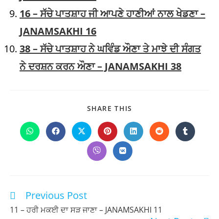
16 – ਸੱਚੇ ਪਾਤਸ਼ਾਹ ਜੀ ਆਪਣੇ ਹਾਣੀਆਂ ਨਾਲ ਖੇਡਣਾ –
JANAMSAKHI 16
38 – ਸੱਚੇ ਪਾਤਸ਼ਾਹ ਨੇ ਘਵਿੰਡ ਔਣਾ ਤੇ ਮਾਝੇ ਦੀ ਸੰਗਤ
ਨੇ ਦਰਸ਼ਨ ਕਰਨ ਔਣਾ – JANAMSAKHI 38
SHARE
SHARE THIS
THIS
CONTENT
Opens
Opens
Opens
Opens
Opens
Opens
Opens
in
in
in
in
in
in
in
a
a
a
a
a
a
a
Opens
Opens
new
new
new
new
new
new
new
in
in
window
window
window
window
window
window
window
a
a
new
new
window
window
Previous Post
Read
more
11 – ਹਰੀ ਮਕਈ ਦਾ ਸੜ ਜਾਣਾ – JANAMSAKHI 11
articles