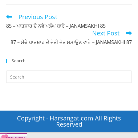
new
new
window
window
Previous Post
Read
more
85 – ਪਾਤਸ਼ਾਹ ਦੇ ਨਵੇਂ ਪਲੰਘ ਬਾਰੇ – JANAMSAKHI 85
articles
Next Post
87 – ਸੱਚੇ ਪਾਤਸ਼ਾਹ ਦੇ ਜੋਤੀ ਜੋਤ ਸਮਾਉਣ ਵਾਰੇ – JANAMSAKHI 87
Search
Pr
Es
to
clo
th
se
Copyright - Harsangat.com All Rights
pan
Reserved