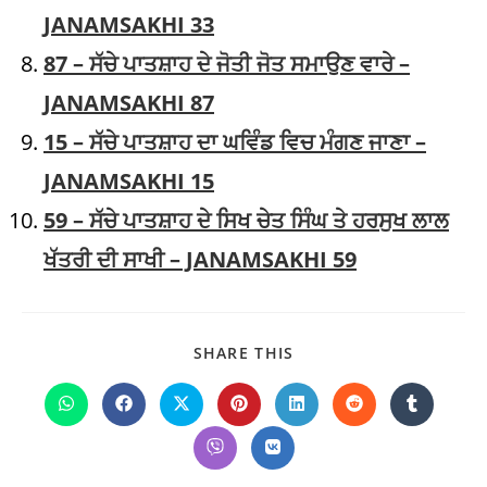
JANAMSAKHI 33
87 – ਸੱਚੇ ਪਾਤਸ਼ਾਹ ਦੇ ਜੋਤੀ ਜੋਤ ਸਮਾਉਣ ਵਾਰੇ –
JANAMSAKHI 87
15 – ਸੱਚੇ ਪਾਤਸ਼ਾਹ ਦਾ ਘਵਿੰਡ ਵਿਚ ਮੰਗਣ ਜਾਣਾ –
JANAMSAKHI 15
59 – ਸੱਚੇ ਪਾਤਸ਼ਾਹ ਦੇ ਸਿਖ ਚੇਤ ਸਿੰਘ ਤੇ ਹਰਸੁਖ ਲਾਲ
ਖੱਤਰੀ ਦੀ ਸਾਖੀ – JANAMSAKHI 59
SHARE
SHARE THIS
THIS
CONTENT
Opens
Opens
Opens
Opens
Opens
Opens
Opens
in
in
in
in
in
in
in
a
a
a
a
a
a
a
Opens
Opens
new
new
new
new
new
new
new
in
in
window
window
window
window
window
window
window
a
a