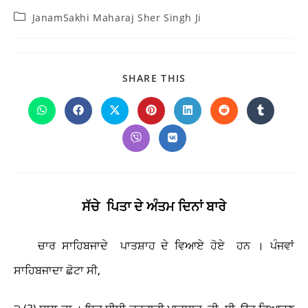
Post
JanamSakhi Maharaj Sher Singh Ji
category:
SHARE
SHARE THIS
THIS
CONTENT
Opens
Opens
Opens
Opens
Opens
Opens
Opens
in
in
in
in
in
in
in
a
a
a
a
a
a
a
Opens
Opens
new
new
new
new
new
new
new
in
in
window
window
window
window
window
window
window
a
a
new
new
window
window
ਸੱਚੇ ਪਿਤਾ
ਦੇ ਅੰਤਮ ਦਿ
ਨਾਂ
ਬਾਰੇ
ਚਾਰ ਸਾਹਿਬਜਾਦੇ ਪਾਤਸ਼ਾਹ ਦੇ ਵਿਆਏ ਹੋਏ ਹਨ । ਪੰਜਵਾਂ
ਸਾਹਿਬਜਾਦਾ ਛੋਟਾ ਸੀ,