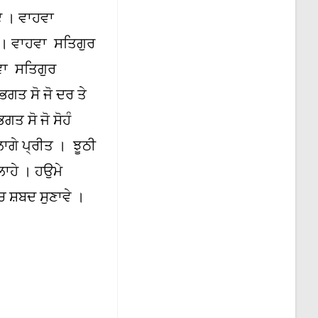
ਏ । ਵਾਹਵਾ
 । ਵਾਹਵਾ ਸਤਿਗੁਰ
ਵਾ ਸਤਿਗੁਰ
ਗਤ ਸੋ ਜੋ ਦਰ ਤੇ
ਤ ਸੋ ਜੋ ਸੋਹੰ
ਗੇ ਪ੍ਰੀਤ । ਝੂਠੀ
ਾਹੇ । ਹਉਮੇ
 ਸ਼ਬਦ ਸੁਣਾਵੇ ।