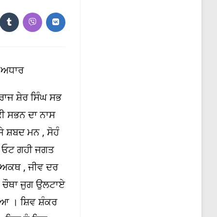
the
search
panel.
ns
Opens
Opens
Opens
in
in
in
a
a
a
new
new
new
dow
window
window
window
ਤ ਅਧਾਰ
ਰਾਜ ਸ਼ੇਰ ਸਿੰਘ ਸਭ
ੀ ਸਭਨ ਦਾ ਨਾਸ
ਸ਼ਬਦ ਮਨ , ਸੋਹੰ
। ਓਟ ਗਹੀ ਜਗਤ
 ਅਕਥ , ਜੀਵ ਦਰ
ਚੌਥਾ ਜੁਗ ਉਲਟਾਏ
ਇਆ । ਸ਼ਿਵ ਸ਼ੰਕਰ