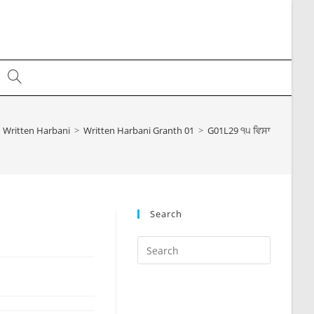
Toggle
website
Written Harbani
>
Written Harbani Granth 01
>
G01L29 ੧੫ ਵਿਸਾਖ ੨੦੦੭ ਬਿਕ੍
search
Search
Press
Escape
to
close