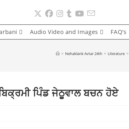
arbani
Audio Video and Images
FAQ’s
>
Nehaklank Avtar 24th
>
Literature
>
ਕ੍ਰਮੀ ਪਿੰਡ ਜੇਠੂਵਾਲ ਬਚਨ ਹੋਏ