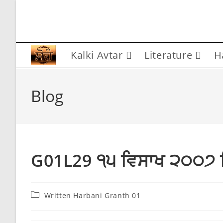
Skip
to
content
Kalki Avtar
Literature
H
Blog
G01L29 ੧੫ ਵਿਸਾਖ ੨੦੦੭ ਬਿ
Post
Written Harbani Granth 01
category: