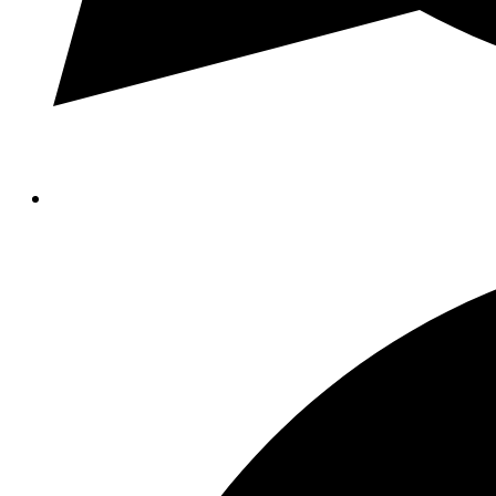
Opens
in
a
new
window