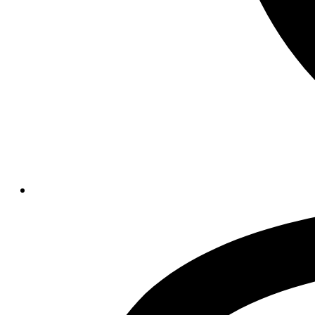
Opens
in
a
new