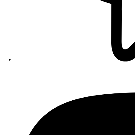
Opens
in
a
new
window