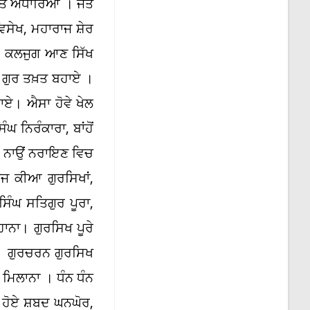
ੋਤ ਅਧਾਰਿਆ । ਜੋਤ
ੇਖ, ਮਹਾਰਾਜ ਸ਼ੇਰ
, ਕਲਜੁਗ ਆਣ ਸਿੱਖ
 ਗੁਰ ਤਖ਼ਤ ਬਹਾਏ ।
ਾਏ। ਐਸਾ ਹੋਵੇ ਖੇਲ
ਨਿਰੰਕਾਰਾ, ਬਾਂਹੋਂ
 ਨਾਉਂ ਨਰਾਇਣ ਵਿਚ
 ਕੀਆ ਗੁਰਸਿਖਾਂ,
ੰਘ ਸਤਿਗੁਰ ਪੂਰਾ,
ਨਾ। ਗੁਰਸਿਖ ਪੂਰੇ
। ਗੁਰਚਰਨ ਗੁਰਸਿਖ
 ਮਿਲਾਨਾ । ਧੰਨ ਧੰਨ
। ਹੋਏ ਸ਼ਬਦ ਘਨਘੋਰ,