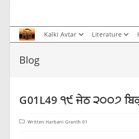
Skip
to
content
Kalki Avtar
Literature
Blog
G01L49 ੧੯ ਜੇਠ ੨੦੦੭ ਬਿਕ੍
Post
Written Harbani Granth 01
category: