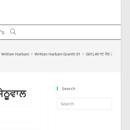
’s
Toggle
website
Written Harbani
>
Written Harbani Granth 01
>
G01L49 ੧੯ ਜੇਠ ੨੦੦੭ ਬਿਕ੍ਰਮ
search
Search
ੇਠੂਵਾਲ
Press
Escape
to
close