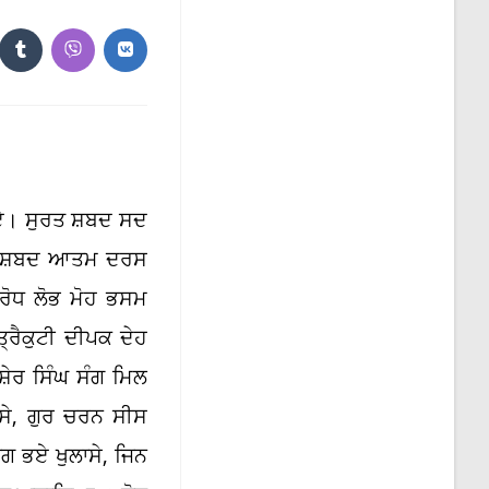
the
search
panel.
ns
Opens
Opens
Opens
in
in
in
a
a
a
new
new
new
dow
window
window
window
ਏ। ਸੁਰਤ ਸ਼ਬਦ ਸਦ
ੁਰਤ ਸ਼ਬਦ ਆਤਮ ਦਰਸ
ੋਧ ਲੋਭ ਮੋਹ ਭਸਮ
ੈਕੁਟੀ ਦੀਪਕ ਦੇਹ
ਰ ਸਿੰਘ ਸੰਗ ਮਿਲ
ੇ, ਗੁਰ ਚਰਨ ਸੀਸ
ਗ ਭਏ ਖੁਲਾਸੇ, ਜਿਨ