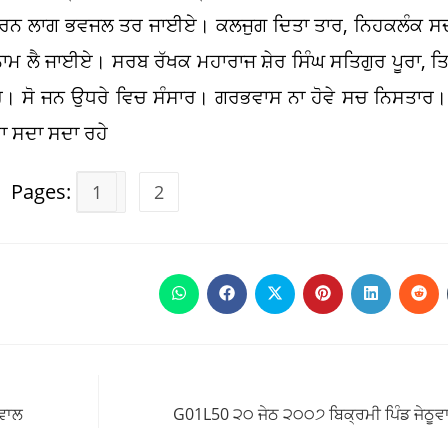
 ਚਰਨ ਲਾਗ ਭਵਜਲ ਤਰ ਜਾਈਏ। ਕਲਜੁਗ ਦਿਤਾ ਤਾਰ, ਨਿਹਕਲੰਕ
 ਲੈ ਜਾਈਏ। ਸਰਬ ਰੱਖਕ ਮਹਾਰਾਜ ਸ਼ੇਰ ਸਿੰਘ ਸਤਿਗੁਰ ਪੂਰਾ, 
 ਸੋ ਜਨ ਉਧਰੇ ਵਿਚ ਸੰਸਾਰ। ਗਰਭਵਾਸ ਨਾ ਹੋਵੇ ਸਚ ਨਿਸਤਾਰ
 ਸਦਾ ਸਦਾ ਰਹੇ
Pages:
1
2
Opens
Opens
Opens
Opens
Opens
Ope
in
in
in
in
in
in
a
a
a
a
a
a
new
new
new
new
new
new
window
window
window
window
window
win
ੂਵਾਲ
G01L50 ੨੦ ਜੇਠ ੨੦੦੭ ਬਿਕ੍ਰਮੀ ਪਿੰਡ ਜੇਠੂਵਾ