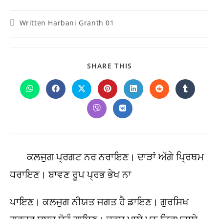
Post
Written Harbani Granth 01
category:
SHARE
SHARE THIS
THIS
CONTENT
Opens
Opens
Opens
Opens
Opens
Opens
Opens
in
in
in
in
in
in
in
a
a
a
a
a
a
a
Opens
Opens
new
new
new
new
new
new
new
in
in
window
window
window
window
window
window
window
a
a
new
new
window
window
ਕਲਜੁਗ ਪ੍ਰਗਟ ਨਰ ਨਰਾਇਣ। ਦਾੜਾਂ ਅੱਗੇ ਪ੍ਰਿਥਮ
ਧਰਾਇਣ। ਬਾਵਣ ਰੂਪ ਪ੍ਰਭ ਭੇਖ ਨਾ
ਪਾਇਣ। ਕਲਜੁਗ ਨੀਯਤ ਜਗਤ ਹੈ ਡਾਇਣ। ਗੁਰਸਿਖ