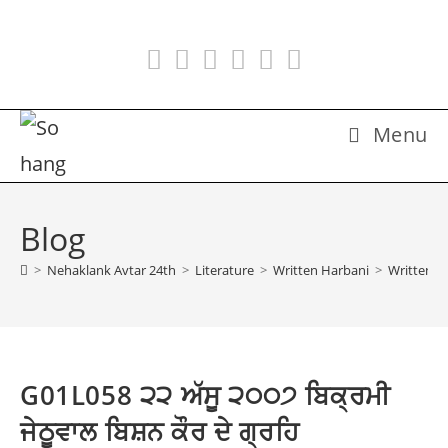
Skip
to
content
Menu
Blog
>
Nehaklank Avtar 24th
>
Literature
>
Written Harbani
>
Written H
G01L058 ੨੨ ਅੱਸੂ ੨੦੦੭ ਬਿਕ੍ਰਮੀ
ਜੇਠੂਵਾਲ ਬਿਸ਼ਨ ਕੌਰ ਦੇ ਗ੍ਰਹਿ