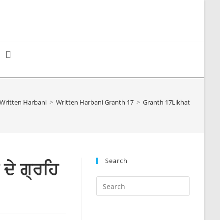
Toggle
website
Written Harbani
>
Written Harbani Granth 17
>
Granth 17Likhat 005 ੨੧ ਜੇਠ
search
Search
ਦੇ ਗ੍ਰਹਿ
Press
Escape
to
close