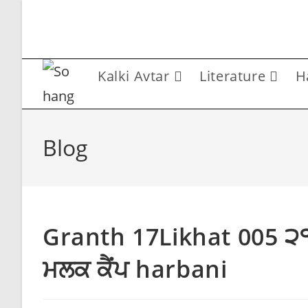
Skip
to
content
Kalki Avtar
Literature
H
Blog
Granth 17Likhat 005 ੨੧ 
ਮਲਕ ਕੈਂਪ harbani