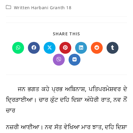
Post
Written Harbani Granth 18
category:
SHARE
SHARE THIS
THIS
CONTENT
Opens
Opens
Opens
Opens
Opens
Opens
Opens
in
in
in
in
in
in
in
a
a
a
a
a
a
a
Opens
Opens
new
new
new
new
new
new
new
in
in
window
window
window
window
window
window
window
a
a
new
new
window
window
ਜਨ ਭਗਤ ਕਹੇ ਪ੍ਰਭ ਅਬਿਨਾਸ਼, ਪਤਿਪਰਮੇਸ਼ਵਰ ਦੇ
ਦ੍ਰਿੜਾਈਆ। ਚਾਰ ਕੁੰਟ ਦਹਿ ਦਿਸ਼ਾ ਅੰਧੇਰੀ ਰਾਤ, ਨਵ ਨੌਂ
ਚਾਰ
ਨਜ਼ਰੀ ਆਈਆ। ਨਵ ਸੱਤ ਵੇਖਿਆ ਮਾਰ ਝਾਤ, ਦਹਿ ਦਿਸ਼ਾ