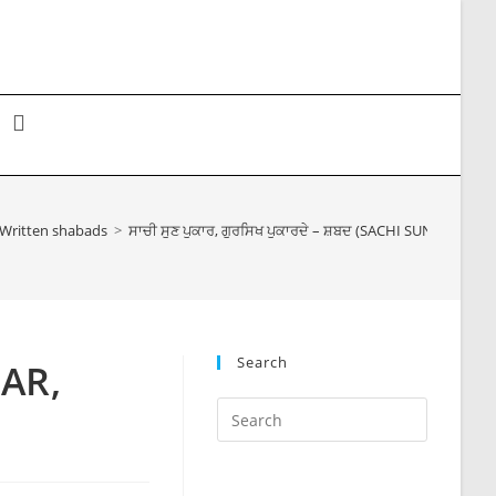
Toggle
website
Written shabads
>
ਸਾਚੀ ਸੁਣ ਪੁਕਾਰ, ਗੁਰਸਿਖ ਪੁਕਾਰਦੇ – ਸ਼ਬਦ (SACHI SUN PUKA
search
Search
KAR,
Press
Escape
to
close