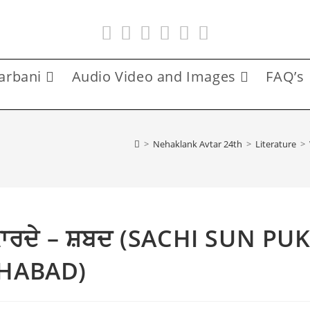
arbani
Audio Video and Images
FAQ’s
>
Nehaklank Avtar 24th
>
Literature
>
ਪੁਕਾਰਦੇ – ਸ਼ਬਦ (SACHI SUN PU
SHABAD)