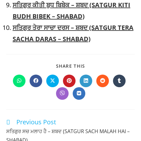
ਸਤਿਗੁਰ ਕੀਤੀ ਬੁਧ ਬਿਬੇਕ – ਸ਼ਬਦ (SATGUR KITI
BUDH BIBEK – SHABAD)
ਸਤਿਗੁਰ ਤੇਰਾ ਸਾਚਾ ਦਰਸ – ਸ਼ਬਦ (SATGUR TERA
SACHA DARAS – SHABAD)
SHARE
SHARE THIS
THIS
CONTENT
Opens
Opens
Opens
Opens
Opens
Opens
Opens
in
in
in
in
in
in
in
a
a
a
a
a
a
a
Opens
Opens
new
new
new
new
new
new
new
in
in
window
window
window
window
window
window
window
a
a
new
new
window
window
Previous Post
Read
more
ਸਤਿਗੁਰ ਸਚ ਮਲਾਹ ਹੈ – ਸ਼ਬਦ (SATGUR SACH MALAH HAI –
articles
SHABAD)