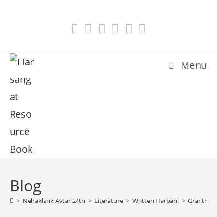
Skip
to
content
Menu
Blog
>
Nehaklank Avtar 24th
>
Literature
>
Written Harbani
>
Granth 08