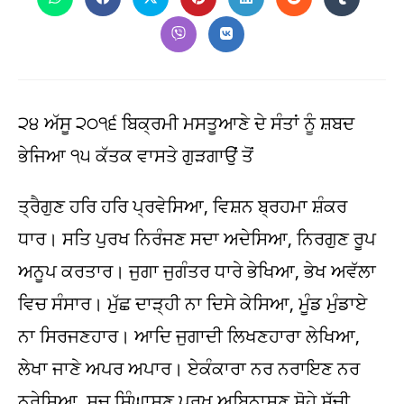
Opens
Opens
Opens
Opens
Opens
Opens
Opens
in
in
in
in
in
in
in
a
a
a
a
a
a
a
Opens
Opens
new
new
new
new
new
new
new
in
in
window
window
window
window
window
window
window
a
a
new
new
window
window
੨੪ ਅੱਸੂ ੨੦੧੬ ਬਿਕ੍ਰਮੀ ਮਸਤੂਆਣੇ ਦੇ ਸੰਤਾਂ ਨੂੰ ਸ਼ਬਦ
ਭੇਜਿਆ ੧੫ ਕੱਤਕ ਵਾਸਤੇ ਗੁੜਗਾਉਂ ਤੋਂ
ਤ੍ਰੈਗੁਣ ਹਰਿ ਹਰਿ ਪ੍ਰਵੇਸਿਆ, ਵਿਸ਼ਨ ਬ੍ਰਹਮਾ ਸ਼ੰਕਰ
ਧਾਰ। ਸਤਿ ਪੁਰਖ ਨਿਰੰਜਣ ਸਦਾ ਅਦੇਸਿਆ, ਨਿਰਗੁਣ ਰੂਪ
ਅਨੂਪ ਕਰਤਾਰ। ਜੁਗਾ ਜੁਗੰਤਰ ਧਾਰੇ ਭੇਖਿਆ, ਭੇਖ ਅਵੱਲਾ
ਵਿਚ ਸੰਸਾਰ। ਮੁੱਛ ਦਾੜ੍ਹੀ ਨਾ ਦਿਸੇ ਕੇਸਿਆ, ਮੂੰਡ ਮੁੰਡਾਏ
ਨਾ ਸਿਰਜਣਹਾਰ। ਆਦਿ ਜੁਗਾਦੀ ਲਿਖਣਹਾਰਾ ਲੇਖਿਆ,
ਲੇਖਾ ਜਾਣੇ ਅਪਰ ਅਪਾਰ। ਏਕੰਕਾਰਾ ਨਰ ਨਰਾਇਣ ਨਰ
ਨਰੇਸ਼ਿਆ, ਸਚ ਸਿੰਘਾਸਣ ਪੁਰਖ ਅਬਿਨਾਸ਼ਣ ਸੋਹੇ ਸੱਚੀ