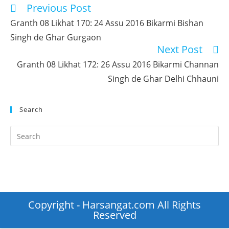
Previous Post
Read
more
Granth 08 Likhat 170: 24 Assu 2016 Bikarmi Bishan
articles
Singh de Ghar Gurgaon
Next Post
Granth 08 Likhat 172: 26 Assu 2016 Bikarmi Channan
Singh de Ghar Delhi Chhauni
Search
Pr
Es
to
clo
th
se
Copyright - Harsangat.com All Rights
pan
Reserved