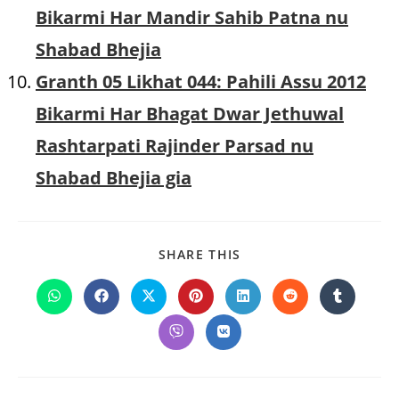
Bikarmi Har Mandir Sahib Patna nu
Shabad Bhejia
Granth 05 Likhat 044: Pahili Assu 2012
Bikarmi Har Bhagat Dwar Jethuwal
Rashtarpati Rajinder Parsad nu
Shabad Bhejia gia
SHARE
SHARE THIS
THIS
CONTENT
Opens
Opens
Opens
Opens
Opens
Opens
Opens
in
in
in
in
in
in
in
a
a
a
a
a
a
a
Opens
Opens
new
new
new
new
new
new
new
in
in
window
window
window
window
window
window
window
a
a
new
new
window
window