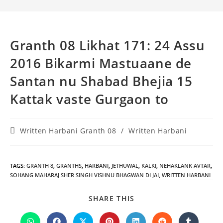
Granth 08 Likhat 171: 24 Assu
2016 Bikarmi Mastuaane de
Santan nu Shabad Bhejia 15
Kattak vaste Gurgaon to
Post
Written Harbani Granth 08
/
Written Harbani
category:
TAGS
:
GRANTH 8
,
GRANTHS
,
HARBANI
,
JETHUWAL
,
KALKI
,
NEHAKLANK AVTAR
,
SOHANG MAHARAJ SHER SINGH VISHNU BHAGWAN DI JAI
,
WRITTEN HARBANI
SHARE
SHARE THIS
THIS
CONTENT