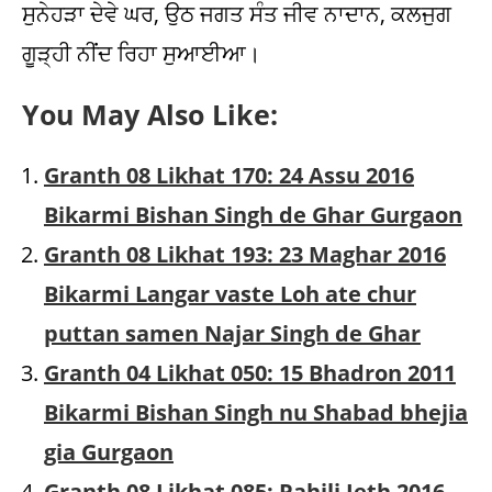
ਸੁਨੇਹੜਾ ਦੇਵੇ ਘਰ, ਉਠ ਜਗਤ ਸੰਤ ਜੀਵ ਨਾਦਾਨ, ਕਲਜੁਗ
ਗੂੜ੍ਹੀ ਨੀਂਦ ਰਿਹਾ ਸੁਆਈਆ।
You May Also Like:
Granth 08 Likhat 170: 24 Assu 2016
Bikarmi Bishan Singh de Ghar Gurgaon
Granth 08 Likhat 193: 23 Maghar 2016
Bikarmi Langar vaste Loh ate chur
puttan samen Najar Singh de Ghar
Granth 04 Likhat 050: 15 Bhadron 2011
Bikarmi Bishan Singh nu Shabad bhejia
gia Gurgaon
Granth 08 Likhat 085: Pahili Jeth 2016