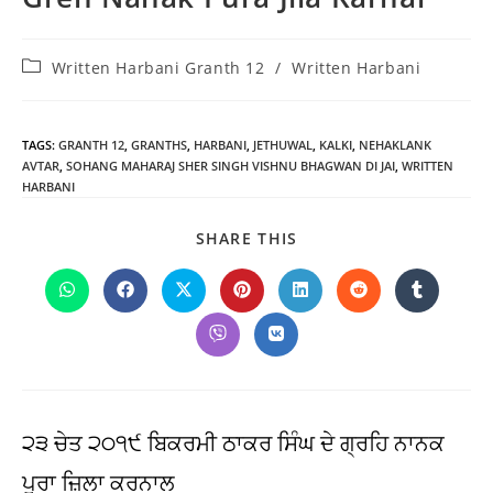
Post
Written Harbani Granth 12
/
Written Harbani
category:
TAGS
:
GRANTH 12
,
GRANTHS
,
HARBANI
,
JETHUWAL
,
KALKI
,
NEHAKLANK
AVTAR
,
SOHANG MAHARAJ SHER SINGH VISHNU BHAGWAN DI JAI
,
WRITTEN
HARBANI
SHARE
SHARE THIS
THIS
CONTENT
Opens
Opens
Opens
Opens
Opens
Opens
Opens
in
in
in
in
in
in
in
a
a
a
a
a
a
a
Opens
Opens
new
new
new
new
new
new
new
in
in
window
window
window
window
window
window
window
a
a
new
new
window
window
੨੩ ਚੇਤ ੨੦੧੯ ਬਿਕਰਮੀ ਠਾਕਰ ਸਿੰਘ ਦੇ ਗ੍ਰਹਿ ਨਾਨਕ
ਪੁਰਾ ਜ਼ਿਲਾ ਕਰਨਾਲ