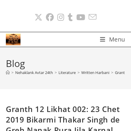
Skip
to
content
Menu
Blog
>
Nehaklank Avtar 24th
>
Literature
>
Written Harbani
>
Granth 12
Granth 12 Likhat 002: 23 Chet
2019 Bikarmi Thakar Singh de
Greh Nanak Pura Jila Karnal