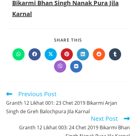
Bikarmi Bhan Singh Nanak Pura Jila
Karnal
SHARE
SHARE THIS
THIS
CONTENT
Opens
Opens
Opens
Opens
Opens
Opens
Opens
in
in
in
in
in
in
in
a
a
a
a
a
a
a
Opens
Opens
new
new
new
new
new
new
new
in
in
window
window
window
window
window
window
window
a
a
new
new
window
window
Previous Post
Read
more
Granth 12 Likhat 001: 23 Chet 2019 Bikarmi Arjan
articles
Singh de Greh Balochpura Jila Karnal
Next Post
Granth 12 Likhat 003: 24 Chet 2019 Bikarmi Bhan