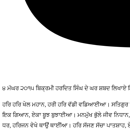
੪ ਮੱਘਰ ੨੦੧੫ ਬਿਕ੍ਰਮੀ ਹਰਦਿਤ ਸਿੰਘ ਦੇ ਘਰ ਸ਼ਬਦ ਲਿਖਾਏ 
ਹਰਿ ਹਰਿ ਖੇਲ ਮਹਾਨ, ਹਰੀ ਹਰਿ ਵੱਡੀ ਵਡਿਆਈਆ। ਸਤਿਗੁਰ 
ਇਕ ਗਿਆਨ, ਏਕਾ ਬੂਝ ਬੁਝਾਈਆ। ਮਨਮੁੱਖ ਭੁੱਲੇ ਜੀਵ ਨਿਧਾਨ,
ਧਰ, ਹਰਿਜਨ ਵੇਖੇ ਥਾਉਂ ਥਾਈਂਆ। ਹਰਿ ਸੱਜਣ ਸੱਚਾ ਪਾਤਸ਼ਾਹ, ਏ