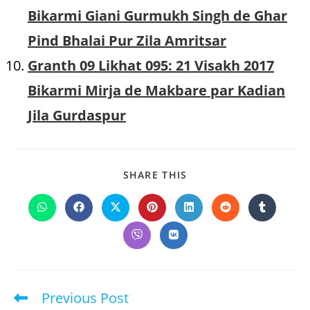
Bikarmi Giani Gurmukh Singh de Ghar
Pind Bhalai Pur Zila Amritsar
Granth 09 Likhat 095: 21 Visakh 2017
Bikarmi Mirja de Makbare par Kadian
Jila Gurdaspur
SHARE
SHARE THIS
THIS
CONTENT
Opens
Opens
Opens
Opens
Opens
Opens
Opens
in
in
in
in
in
in
in
a
a
a
a
a
a
a
Opens
Opens
new
new
new
new
new
new
new
in
in
window
window
window
window
window
window
window
a
a
new
new
window
window
Previous Post
Read