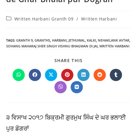
Post
Written Harbani Granth 09
/
Written Harbani
category:
TAGS
:
GRANTH 9
,
GRANTHS
,
HARBANI
,
JETHUWAL
,
KALKI
,
NEHAKLANK AVTAR
,
SOHANG MAHARAJ SHER SINGH VISHNU BHAGWAN DI JAI
,
WRITTEN HARBANI
SHARE
SHARE THIS
THIS
CONTENT
Opens
Opens
Opens
Opens
Opens
Opens
Opens
in
in
in
in
in
in
in
a
a
a
a
a
a
a
Opens
Opens
new
new
new
new
new
new
new
in
in
window
window
window
window
window
window
window
a
a
new
new
window
window
੩ ਵਿਸਾਖ ੨੦੧੭ ਬਿਕ੍ਰਮੀ ਗੁਰਮੁਖ ਸਿੰਘ ਦੇ ਘਰ ਭਲਾਈ
ਪੁਰ ਡੋਗਰਾਂ