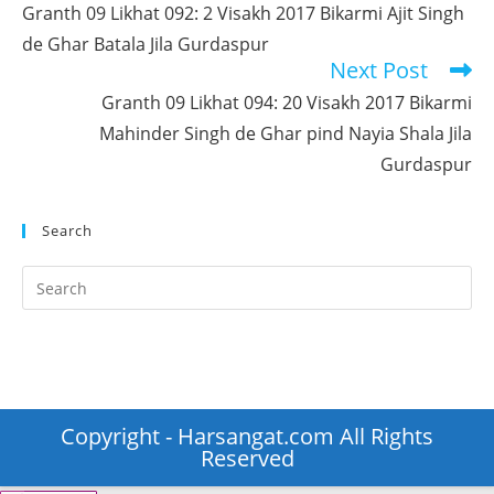
more
Granth 09 Likhat 092: 2 Visakh 2017 Bikarmi Ajit Singh
articles
de Ghar Batala Jila Gurdaspur
Next Post
Granth 09 Likhat 094: 20 Visakh 2017 Bikarmi
Mahinder Singh de Ghar pind Nayia Shala Jila
Gurdaspur
Search
Pr
Es
to
clo
th
se
Copyright - Harsangat.com All Rights
pan
Reserved