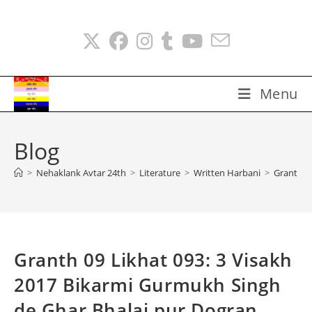
Skip
to
content
Menu
Blog
>
Nehaklank Avtar 24th
>
Literature
>
Written Harbani
>
Granth 0
Granth 09 Likhat 093: 3 Visakh
2017 Bikarmi Gurmukh Singh
de Ghar Bhalai pur Dogran