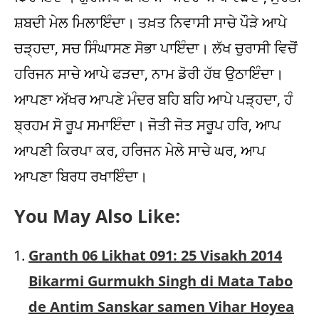
ਸ਼ਬਦੀ ਮੇਲ ਮਿਲਾਇੰਦਾ। ਤਖ਼ਤ ਨਿਵਾਸੀ ਸਾਚੇ ਪੌੜੇ ਆਪੇ
ਚੜ੍ਹਦਾ, ਸਚ ਸਿੰਘਾਸਣ ਸੋਭਾ ਪਾਇੰਦਾ। ਲੱਖ ਚੁਰਾਸੀ ਵਿਚੋਂ
ਹਰਿਜਨ ਸਾਚੇ ਆਪੇ ਫੜਦਾ, ਨਾਮ ਡੋਰੀ ਹੱਥ ਉਠਾਇੰਦਾ।
ਆਪਣਾ ਅੱਖਰ ਆਪਣੇ ਮੰਦਰ ਬਹਿ ਬਹਿ ਆਪੇ ਪੜ੍ਹਦਾ, ਹੰ
ਬ੍ਰਹਮ ਸੋ ਰੂਪ ਸਮਾਇੰਦਾ। ਜੋਤੀ ਜੋਤ ਸਰੂਪ ਹਰਿ, ਆਪ
ਆਪਣੀ ਕਿਰਪਾ ਕਰ, ਹਰਿਜਨ ਮੇਲੇ ਸਾਚੇ ਘਰ, ਆਪ
ਆਪਣਾ ਬਿਰਧ ਰਖਾਇੰਦਾ।
You May Also Like:
Granth 06 Likhat 091: 25 Visakh 2014
Bikarmi Gurmukh Singh di Mata Tabo
de Antim Sanskar samen Vihar Hoyea