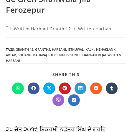
Ferozepur
Post
Written Harbani Granth 12
/
Written Harbani
category:
TAGS
:
GRANTH 12
,
GRANTHS
,
HARBANI
,
JETHUWAL
,
KALKI
,
NEHAKLANK
AVTAR
,
SOHANG MAHARAJ SHER SINGH VISHNU BHAGWAN DI JAI
,
WRITTEN
HARBANI
SHARE
SHARE THIS
THIS
CONTENT
Opens
Opens
Opens
Opens
Opens
Opens
Opens
in
in
in
in
in
in
in
a
a
a
a
a
a
a
Opens
Opens
new
new
new
new
new
new
new
in
in
window
window
window
window
window
window
window
a
a
new
new
window
window
੨੫ ਚੇਤ ੨੦੧੯ ਬਿਕਰਮੀ ਨਛੱਤਰ ਸਿੰਘ ਦੇ ਗ੍ਰਹਿ