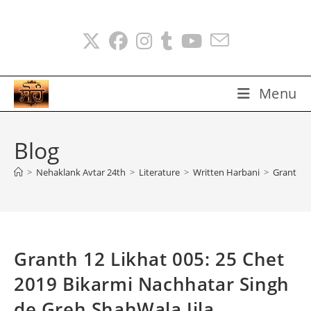
Skip
to
content
Menu
Blog
>
Nehaklank Avtar 24th
>
Literature
>
Written Harbani
>
Granth 12
Granth 12 Likhat 005: 25 Chet
2019 Bikarmi Nachhatar Singh
de Greh ShahWala Jila