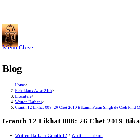
Skip
to
content
Menu
Close
Blog
Home
>
Nehaklank Avtar 24th
>
Literature
>
Written Harbani
>
Granth 12 Likhat 008: 26 Chet 2019 Bikarmi Puran Singh de Greh Pind M
Granth 12 Likhat 008: 26 Chet 2019 Bik
Post
Written Harbani Granth 12
/
Written Harbani