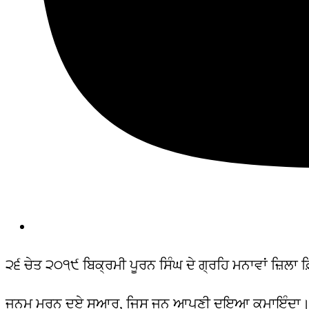
੨੬ ਚੇਤ ੨੦੧੯ ਬਿਕ੍ਰਮੀ ਪੂਰਨ ਸਿੰਘ ਦੇ ਗ੍ਰਹਿ ਮਨਾਵਾਂ ਜ਼ਿਲਾ ਫ਼
ਜਨਮ ਮਰਨ ਦਏ ਸੁਆਰ, ਜਿਸ ਜਨ ਆਪਣੀ ਦਇਆ ਕਮਾਇੰਦਾ। ਰਾਏ 