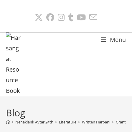
Skip
to
content
Menu
Blog
>
Nehaklank Avtar 24th
>
Literature
>
Written Harbani
>
Granth 09