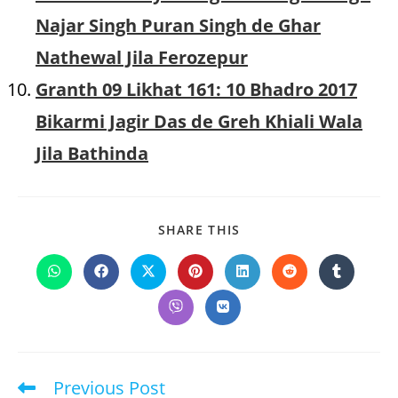
Najar Singh Puran Singh de Ghar
Nathewal Jila Ferozepur
Granth 09 Likhat 161: 10 Bhadro 2017
Bikarmi Jagir Das de Greh Khiali Wala
Jila Bathinda
SHARE
SHARE THIS
THIS
CONTENT
Opens
Opens
Opens
Opens
Opens
Opens
Opens
in
in
in
in
in
in
in
a
a
a
a
a
a
a
Opens
Opens
new
new
new
new
new
new
new
in
in
window
window
window
window
window
window
window
a
a
new
new
window
window
Previous Post
Read