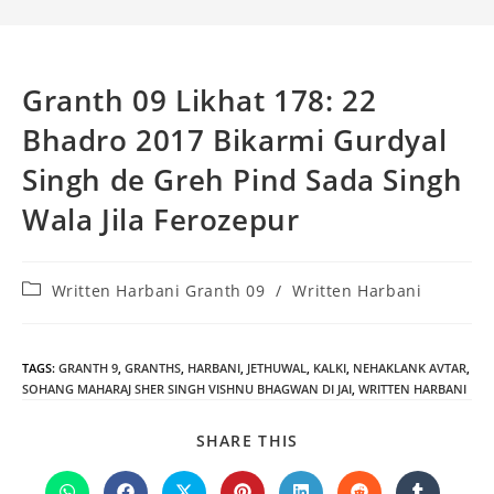
Granth 09 Likhat 178: 22
Bhadro 2017 Bikarmi Gurdyal
Singh de Greh Pind Sada Singh
Wala Jila Ferozepur
Post
Written Harbani Granth 09
/
Written Harbani
category:
TAGS
:
GRANTH 9
,
GRANTHS
,
HARBANI
,
JETHUWAL
,
KALKI
,
NEHAKLANK AVTAR
,
SOHANG MAHARAJ SHER SINGH VISHNU BHAGWAN DI JAI
,
WRITTEN HARBANI
SHARE
SHARE THIS
THIS
CONTENT