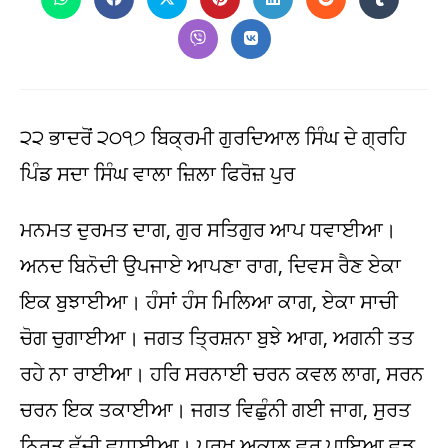
Opens
Opens
Opens
Opens
Opens
Opens
Opens
in
in
in
in
in
in
in
a
a
a
a
a
a
a
Opens
Opens
new
new
new
new
new
new
new
in
in
window
window
window
window
window
window
window
a
a
new
new
window
window
੨੨ ਭਾਦਰੋਂ ੨੦੧੭ ਬਿਕ੍ਰਮੀ ਗੁਰਦਿਆਲ ਸਿੰਘ ਦੇ ਗ੍ਰਹਿ
ਪਿੰਡ ਸਦਾ ਸਿੰਘ ਵਾਲਾ ਜ਼ਿਲਾ ਫਿਰੋਜ਼ ਪੁਰ
ਮਨਮਤ ਦੁਰਮਤ ਦਾਗ, ਗੁਰ ਸਤਿਗੁਰ ਆਪ ਧਵਾਈਆ।
ਅਨਦ ਬਿਨੋਦੀ ਉਪਜਾਏ ਆਪਣਾ ਰਾਗ, ਦਿਵਸ ਰੈਣ ਏਕਾ
ਇਕ ਬੁਝਾਈਆ। ਹੰਸਾਂ ਹੰਸ ਮਿਲਿਆ ਕਾਗ, ਏਕਾ ਸਾਚੀ
ਚੋਗ ਚੁਗਾਈਆ। ਜਗਤ ਤ੍ਰਿਸ਼ਨਾ ਬੁਝੇ ਆਗ, ਅਗਨੀ ਤਤ
ਰਹੇ ਨਾ ਰਾਈਆ। ਹਰਿ ਸਰਨਾਈ ਚਰਨ ਕਵਲ ਲਾਗ, ਸਰਨ
ਚਰਨ ਇਕ ਤਕਾਈਆ। ਜਗਤ ਵਿਛੁੰਨੀ ਗਈ ਜਾਗ, ਸੁਰਤ
ਨਿਰਤ ਵੱਜੀ ਵਧਾਈਆ। ਪੁਰਖ ਅਕਾਲ ਵਰ ਪਾਇਆ ਵਡ