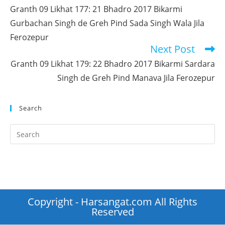
more
Granth 09 Likhat 177: 21 Bhadro 2017 Bikarmi
articles
Gurbachan Singh de Greh Pind Sada Singh Wala Jila
Ferozepur
Next Post
Granth 09 Likhat 179: 22 Bhadro 2017 Bikarmi Sardara
Singh de Greh Pind Manava Jila Ferozepur
Search
Pr
Es
to
clo
th
se
Copyright - Harsangat.com All Rights
pan
Reserved