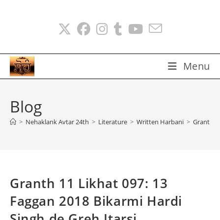
Skip
to
content
Menu
Blog
>
Nehaklank Avtar 24th
>
Literature
>
Written Harbani
>
Granth 11
Granth 11 Likhat 097: 13
Faggan 2018 Bikarmi Hardi
Singh de Greh Itarsi