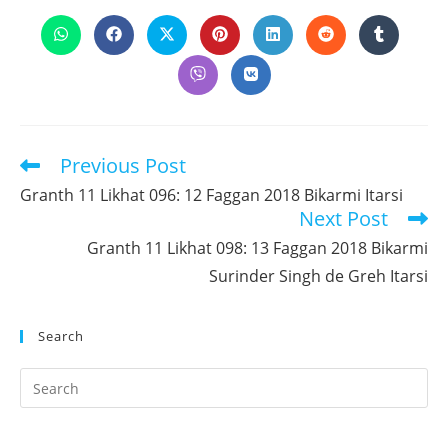
THIS
CONTENT
Opens
Opens
Opens
Opens
Opens
Opens
Opens
in
in
in
in
in
in
in
a
a
a
a
a
a
a
Opens
Opens
new
new
new
new
new
new
new
in
in
window
window
window
window
window
window
window
a
a
new
new
window
window
Previous Post
Read
more
Granth 11 Likhat 096: 12 Faggan 2018 Bikarmi Itarsi
articles
Next Post
Granth 11 Likhat 098: 13 Faggan 2018 Bikarmi
Surinder Singh de Greh Itarsi
Search
Pr
Es
to