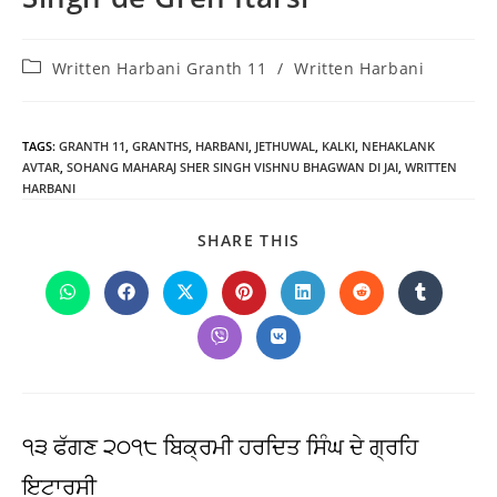
Post
Written Harbani Granth 11
/
Written Harbani
category:
TAGS
:
GRANTH 11
,
GRANTHS
,
HARBANI
,
JETHUWAL
,
KALKI
,
NEHAKLANK
AVTAR
,
SOHANG MAHARAJ SHER SINGH VISHNU BHAGWAN DI JAI
,
WRITTEN
HARBANI
SHARE
SHARE THIS
THIS
CONTENT
Opens
Opens
Opens
Opens
Opens
Opens
Opens
in
in
in
in
in
in
in
a
a
a
a
a
a
a
Opens
Opens
new
new
new
new
new
new
new
in
in
window
window
window
window
window
window
window
a
a
new
new
window
window
੧੩ ਫੱਗਣ ੨੦੧੮ ਬਿਕ੍ਰਮੀ ਹਰਦਿਤ ਸਿੰਘ ਦੇ ਗ੍ਰਹਿ
ਇਟਾਰਸੀ