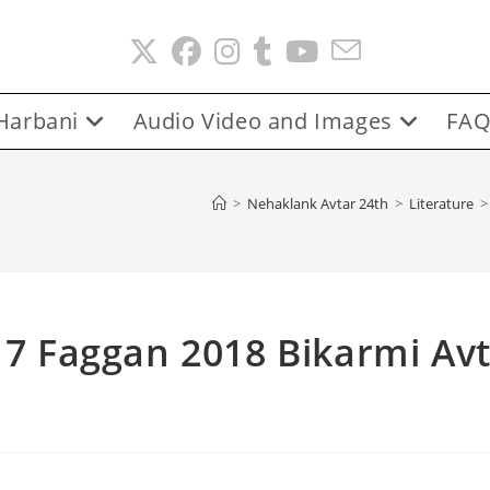
Harbani
Audio Video and Images
FAQ
>
Nehaklank Avtar 24th
>
Literature
>
17 Faggan 2018 Bikarmi Av