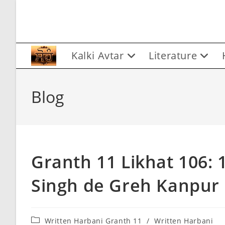
Skip
to
content
Kalki Avtar
Literature
Blog
Granth 11 Likhat 106: 
Singh de Greh Kanpur
Post
Written Harbani Granth 11
/
Written Harbani