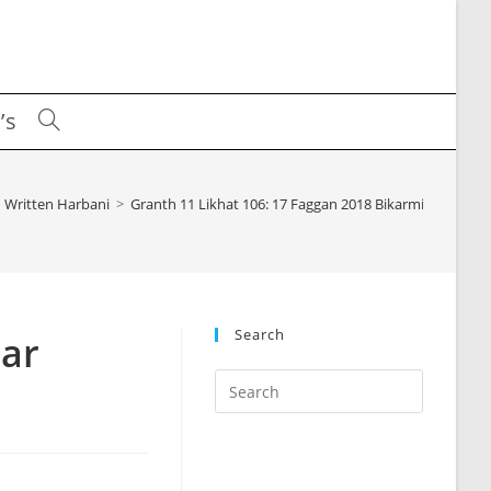
’s
Toggle
website
Written Harbani
>
Granth 11 Likhat 106: 17 Faggan 2018 Bikarmi Avtar Si
search
Search
tar
Press
Escape
to
close