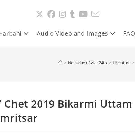
Harbani
Audio Video and Images
FAQ
>
Nehaklank Avtar 24th
>
Literature
>
7 Chet 2019 Bikarmi Uttam
Amritsar