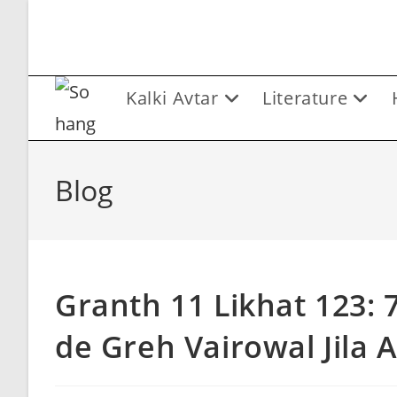
Skip
to
content
Kalki Avtar
Literature
Blog
Granth 11 Likhat 123: 
de Greh Vairowal Jila 