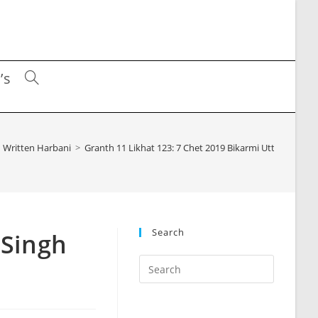
’s
Toggle
website
Written Harbani
>
Granth 11 Likhat 123: 7 Chet 2019 Bikarmi Uttam Singh d
search
Search
 Singh
Press
Escape
to
close