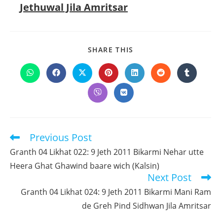
Jethuwal Jila Amritsar
SHARE
SHARE THIS
THIS
CONTENT
Opens
Opens
Opens
Opens
Opens
Opens
Opens
in
in
in
in
in
in
in
a
a
a
a
a
a
a
Opens
Opens
new
new
new
new
new
new
new
in
in
window
window
window
window
window
window
window
a
a
new
new
window
window
Previous Post
Read
more
Granth 04 Likhat 022: 9 Jeth 2011 Bikarmi Nehar utte
articles
Heera Ghat Ghawind baare wich (Kalsin)
Next Post
Granth 04 Likhat 024: 9 Jeth 2011 Bikarmi Mani Ram
de Greh Pind Sidhwan Jila Amritsar