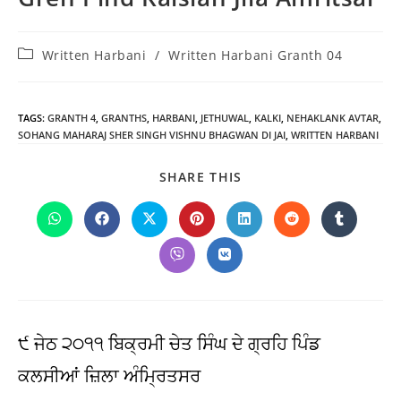
Post
Written Harbani
/
Written Harbani Granth 04
category:
TAGS
:
GRANTH 4
,
GRANTHS
,
HARBANI
,
JETHUWAL
,
KALKI
,
NEHAKLANK AVTAR
,
SOHANG MAHARAJ SHER SINGH VISHNU BHAGWAN DI JAI
,
WRITTEN HARBANI
SHARE
SHARE THIS
THIS
CONTENT
Opens
Opens
Opens
Opens
Opens
Opens
Opens
in
in
in
in
in
in
in
a
a
a
a
a
a
a
Opens
Opens
new
new
new
new
new
new
new
in
in
window
window
window
window
window
window
window
a
a
new
new
window
window
੯ ਜੇਠ ੨੦੧੧ ਬਿਕ੍ਰਮੀ ਚੇਤ ਸਿੰਘ ਦੇ ਗ੍ਰਹਿ ਪਿੰਡ
ਕਲਸੀਆਂ ਜ਼ਿਲਾ ਅੰਮ੍ਰਿਤਸਰ