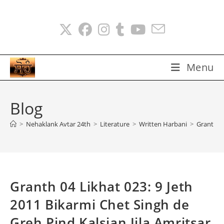
Skip
to
content
Menu
Blog
>
Nehaklank Avtar 24th
>
Literature
>
Written Harbani
>
Granth 04
Granth 04 Likhat 023: 9 Jeth
2011 Bikarmi Chet Singh de
Greh Pind Kalsian Jila Amritsar