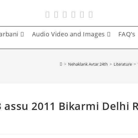
arbani
Audio Video and Images
FAQ’s
>
Nehaklank Avtar 24th
>
Literature
>
3 assu 2011 Bikarmi Delhi 