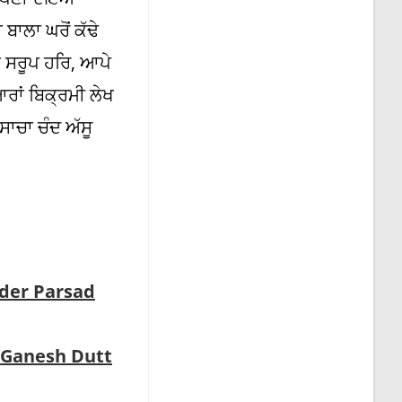
ਬਾਲਾ ਘਰੋਂ ਕੱਢੇ
ਤ ਸਰੂਪ ਹਰਿ, ਆਪੇ
ਰਾਂ ਬਿਕ੍ਰਮੀ ਲੇਖ
ਾਚਾ ਚੰਦ ਅੱਸੂ
nder Parsad
i Ganesh Dutt