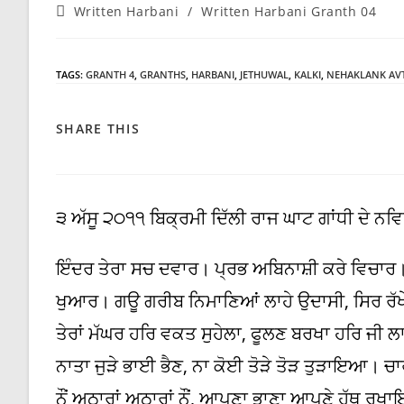
Post
Written Harbani
/
Written Harbani Granth 04
category:
TAGS
:
GRANTH 4
,
GRANTHS
,
HARBANI
,
JETHUWAL
,
KALKI
,
NEHAKLANK AV
SHARE
SHARE THIS
THIS
CONTENT
੩ ਅੱਸੂ ੨੦੧੧ ਬਿਕ੍ਰਮੀ ਦਿੱਲੀ ਰਾਜ ਘਾਟ ਗਾਂਧੀ ਦੇ ਨਵ
ਇੰਦਰ ਤੇਰਾ ਸਚ ਦਵਾਰ। ਪ੍ਰਭ ਅਬਿਨਾਸ਼ੀ ਕਰੇ ਵਿਚਾਰ
ਖੁਆਰ। ਗਊ ਗਰੀਬ ਨਿਮਾਣਿਆਂ ਲਾਹੇ ਉਦਾਸੀ, ਸਿਰ ਰੱਖੇ 
ਤੇਰਾਂ ਮੱਘਰ ਹਰਿ ਵਕਤ ਸੁਹੇਲਾ, ਫੂਲਣ ਬਰਖਾ ਹਰਿ 
ਨਾਤਾ ਜੁੜੇ ਭਾਈ ਭੈਣ, ਨਾ ਕੋਈ ਤੋੜੇ ਤੋੜ ਤੁੜਾਇਆ। 
ਨੌਂ ਅਠਾਰਾਂ ਅਠਾਰਾਂ ਨੌਂ, ਆਪਣਾ ਭਾਣਾ ਆਪਣੇ ਹੱਥ ਰ