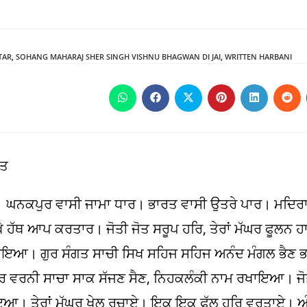
TAR
,
SOHANG MAHARAJ SHER SINGH VISHNU BHAGWAN DI JAI
,
WRITTEN HARBANI
Opens
Opens
Opens
Opens
Opens
Ope
in
in
in
in
in
in
a
a
a
a
a
a
new
new
new
new
new
new
window
window
window
window
window
win
ਿਤ
। ਘਨਕਪੁਰ ਵਾਸੀ ਜਾਮਾ ਧਾਰ। ਭਾਰਤ ਵਾਸੀ ਉਤਰੇ ਪਾਰ। ਮਦਿਰ
ਹੱਥ ਆਪ ਕਰਤਾਰ। ਜੋਤੀ ਜੋਤ ਸਰੂਪ ਹਰਿ, ਤੇਰਾਂ ਮੱਘਰ ਫੂਲਨ ਹਾਰ
ਜੀ ਲਾਇਆ। ਗੁਰ ਸੰਗਤ ਸਾਚੀ ਸਿਖ ਸਹਿਜ ਸਹਿਜ ਅਨੰਦ ਮੰਗਲ ਭ
ਚਾਰ ਵਰਨੀ ਸਾਚਾ ਸਾਕ ਸੱਜਣ ਸੈਣ, ਨਿਹਕਲੰਕੀ ਨਾਮ ਰਖਾਇਆ। ਜੋਤ
ਖਾਇਆ। ਤੇਰਾਂ ਮੱਘਰ ਖੇਲ ਰਚਾਏ। ਇਕ ਇਕ ਫੁੱਲ ਹਰਿ ਵਰਤਾਏ। ਅ