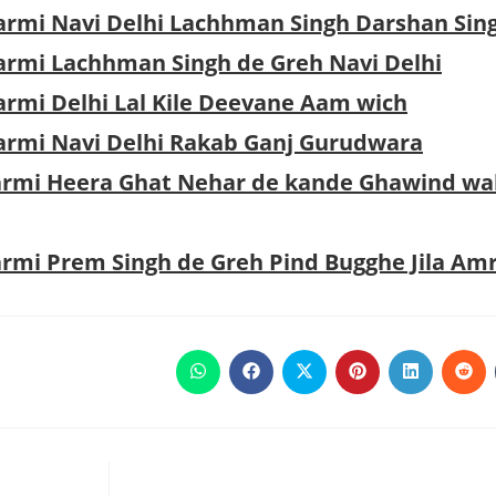
ikarmi Navi Delhi Lachhman Singh Darshan Sin
ikarmi Lachhman Singh de Greh Navi Delhi
karmi Delhi Lal Kile Deevane Aam wich
ikarmi Navi Delhi Rakab Ganj Gurudwara
ikarmi Heera Ghat Nehar de kande Ghawind wa
karmi Prem Singh de Greh Pind Bugghe Jila Amr
Opens
Opens
Opens
Opens
Opens
Ope
in
in
in
in
in
in
a
a
a
a
a
a
new
new
new
new
new
new
window
window
window
window
window
win