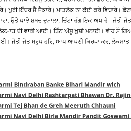
। ਪੁਰੀ ਇੰਦਰ ਜੈ ਜੈਕਾਰੇ। ਮਾਤਲੋਕ ਨਾ ਕੋਈ ਕਰੇ ਵਿਚਾਰੇ। ਛੋਟਾ 
ਾ, ਉਤੇ ਪਾਏ ਸ਼ਬਦ ਦੁਸ਼ਾਲਾ, ਚਿੱਟਾ ਰੰਗ ਇਕ ਅਪਾਰੇ। ਜੋਤੀ ਜੋ
ੋਕਮਾਤ ਦੀ ਵਾਰੀ ਆਈ। ਤਿੰਨ ਅੱਸੂ ਖ਼ੁਸ਼ੀ ਮਨਾਈ। ਵੀਹ ਸੌ ਗਿਆ
ਟਾਈ। ਜੋਤੀ ਜੋਤ ਸਰੂਪ ਹਰਿ, ਆਪ ਆਪਣੀ ਕਿਰਪਾ ਕਰ, ਲੋਕਮਾਤ ਸ
ikarmi Bindraban Banke Bihari Mandir wich
karmi Navi Delhi Rashtarpati Bhawan Dr. Raji
ikarmi Tej Bhan de Greh Meeruth Chhauni
ikarmi Navi Delhi Birla Mandir Pandit Goswam