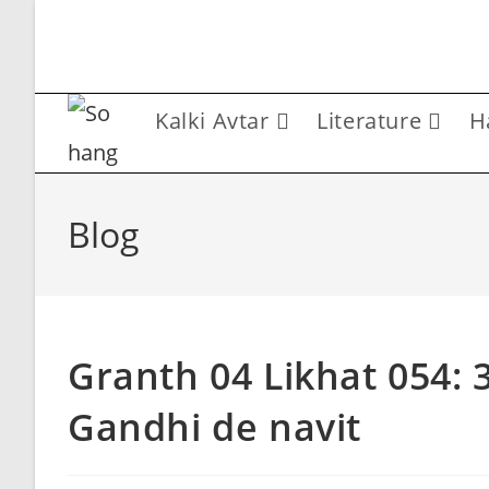
Skip
to
content
Kalki Avtar
Literature
H
Blog
Granth 04 Likhat 054: 
Gandhi de navit