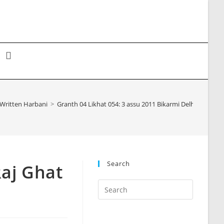
Toggle
website
Written Harbani
>
Granth 04 Likhat 054: 3 assu 2011 Bikarmi Delhi Raj Ghat
search
Search
Raj Ghat
Press
Escape
to
close