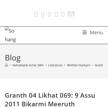
Skip
to
content
Menu
Blog
>
Nehaklank Avtar 24th
>
Literature
>
Written Harbani
>
Granth 0
Granth 04 Likhat 069: 9 Assu
2011 Bikarmi Meeruth