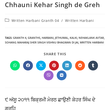
Chhauni Kehar Singh de Greh
Post
Written Harbani Granth 04
/
Written Harbani
category:
TAGS
:
GRANTH 4
,
GRANTHS
,
HARBANI
,
JETHUWAL
,
KALKI
,
NEHAKLANK AVTAR
,
SOHANG MAHARAJ SHER SINGH VISHNU BHAGWAN DI JAI
,
WRITTEN HARBANI
SHARE
SHARE THIS
THIS
CONTENT
Opens
Opens
Opens
Opens
Opens
Opens
Opens
in
in
in
in
in
in
in
a
a
a
a
a
a
a
Opens
Opens
new
new
new
new
new
new
new
in
in
window
window
window
window
window
window
window
a
a
new
new
window
window
੯ ਅੱਸੂ ੨੦੧੧ ਬਿਕ੍ਰਮੀ ਮੇਰਠ ਛਾਉਣੀ ਕੇਹਰ ਸਿੰਘ ਦੇ
ਗ੍ਰਹਿ