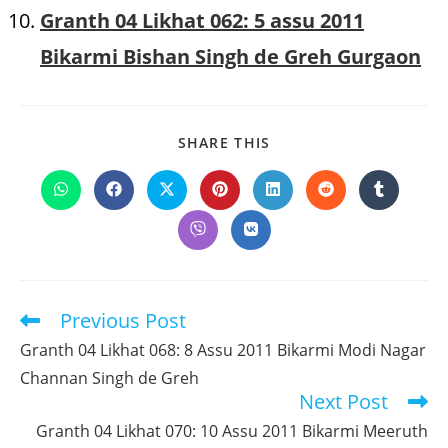
Granth 04 Likhat 062: 5 assu 2011
Bikarmi Bishan Singh de Greh Gurgaon
SHARE
SHARE THIS
THIS
CONTENT
Opens
Opens
Opens
Opens
Opens
Opens
Opens
in
in
in
in
in
in
in
a
a
a
a
a
a
a
Opens
Opens
new
new
new
new
new
new
new
in
in
window
window
window
window
window
window
window
a
a
new
new
window
window
Previous Post
Read
more
Granth 04 Likhat 068: 8 Assu 2011 Bikarmi Modi Nagar
articles
Channan Singh de Greh
Next Post
Granth 04 Likhat 070: 10 Assu 2011 Bikarmi Meeruth