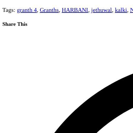
category:
Tags
:
granth 4
,
Granths
,
HARBANI
,
jethuwal
,
kalki
,
N
Share
Share This
this
Opens
content
in
a
new
window