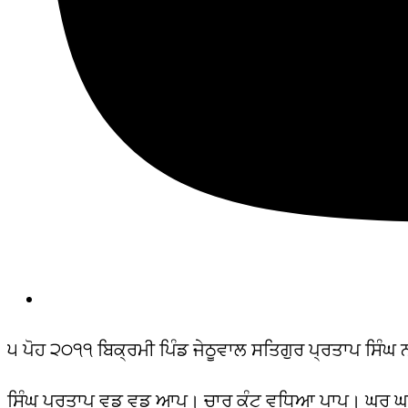
੫ ਪੋਹ ੨੦੧੧ ਬਿਕ੍ਰਮੀ ਪਿੰਡ ਜੇਠੂਵਾਲ ਸਤਿਗੁਰ ਪ੍ਰਤਾਪ ਸਿੰਘ
ਸਿੰਘ ਪ੍ਰਤਾਪ ਵਡ ਵਡ ਆਪ। ਚਾਰ ਕੁੰਟ ਵਧਿਆ ਪਾਪ। ਘਰ ਘ