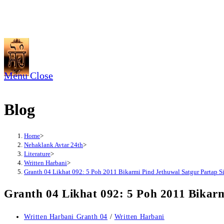
Skip
to
content
Menu
Close
Blog
Home
>
Nehaklank Avtar 24th
>
Literature
>
Written Harbani
>
Granth 04 Likhat 092: 5 Poh 2011 Bikarmi Pind Jethuwal Satgur Partap 
Granth 04 Likhat 092: 5 Poh 2011 Bikar
Post
Written Harbani Granth 04
/
Written Harbani