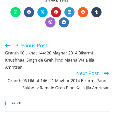
SHARE THIS
THIS
CONTENT
Opens
Opens
Opens
Opens
Opens
Opens
Opens
in
in
in
in
in
in
in
a
a
a
a
a
a
a
Opens
Opens
new
new
new
new
new
new
new
in
in
window
window
window
window
window
window
window
a
a
new
new
window
window
Previous Post
Read
more
Granth 06 Likhat 144: 20 Maghar 2014 Bikarmi
articles
Khushhaal Singh de Greh Pind Maana Wala Jila
Amritsar
Next Post
Granth 06 Likhat 146: 21 Maghar 2014 Bikarmi Pandit
Sukhdev Ram de Greh Pind Kalla Jila Amritsar
Search