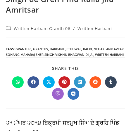
Amritsar
Post
Written Harbani Granth 06
/
Written Harbani
category:
TAGS
:
GRANTH 6
,
GRANTHS
,
HARBANI
,
JETHUWAL
,
KALKI
,
NEHAKLANK AVTAR
,
SOHANG MAHARAJ SHER SINGH VISHNU BHAGWAN DI JAI
,
WRITTEN HARBANI
SHARE
SHARE THIS
THIS
CONTENT
Opens
Opens
Opens
Opens
Opens
Opens
Opens
in
in
in
in
in
in
in
a
a
a
a
a
a
a
Opens
Opens
new
new
new
new
new
new
new
in
in
window
window
window
window
window
window
window
a
a
new
new
window
window
੨੧ ਮੱਘਰ ੨੦੧੪ ਬਿਕ੍ਰਮੀ ਸਰਮੁਖ ਸਿੰਘ ਦੇ ਗ੍ਰਹਿ ਪਿੰਡ