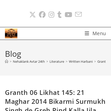
Skip
to
content
Menu
Blog
>
Nehaklank Avtar 24th
>
Literature
>
Written Harbani
>
Granth 06
Granth 06 Likhat 145: 21
Maghar 2014 Bikarmi Surmukh
Singh de Greh Pind Kalla Jila