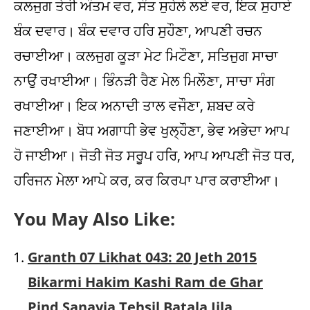
ਕਲਜੁਗ ਤੇਰੀ ਅੰਤਮ ਵਰ, ਸੰਤ ਸੁਹੇਲੇ ਲਏ ਵਰ, ਇਕ ਸੁਹਾਏ
ਬੰਕ ਦਵਾਰ। ਬੰਕ ਦਵਾਰ ਹਰਿ ਸੁਹੌਣਾ, ਆਪਣੀ ਰਚਨ
ਰਚਾਈਆ। ਕਲਜੁਗ ਕੂੜਾ ਮੇਟ ਮਿਟੌਣਾ, ਸਤਿਜੁਗ ਸਾਚਾ
ਨਾਉਂ ਰਖਾਈਆ। ਭਿੰਨੜੀ ਰੈਣ ਮੇਲ ਮਿਲੌਣਾ, ਸਾਚਾ ਸੰਗ
ਰਖਾਈਆ। ਇਕ ਅਨਾਦੀ ਤਾਲ ਵਜੌਣਾ, ਸ਼ਬਦ ਕਰੇ
ਜਣਾਈਆ। ਬੋਧ ਅਗਾਧੀ ਭੇਵ ਖੁਲ੍ਹੌਣਾ, ਭੇਵ ਅਭੇਦਾ ਆਪ
ਹੋ ਜਾਈਆ। ਜੋਤੀ ਜੋਤ ਸਰੂਪ ਹਰਿ, ਆਪ ਆਪਣੀ ਜੋਤ ਧਰ,
ਹਰਿਜਨ ਮੇਲਾ ਆਪੇ ਕਰ, ਕਰ ਕਿਰਪਾ ਪਾਰ ਕਰਾਈਆ।
You May Also Like:
Granth 07 Likhat 043: 20 Jeth 2015
Bikarmi Hakim Kashi Ram de Ghar
Pind Sanayia Tehsil Batala Jila