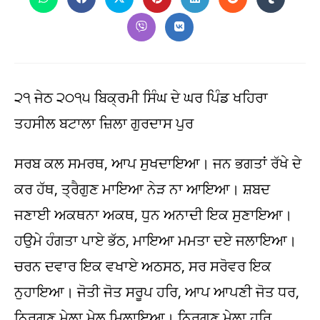
Opens
Opens
Opens
Opens
Opens
Opens
Opens
in
in
in
in
in
in
in
a
a
a
a
a
a
a
Opens
Opens
new
new
new
new
new
new
new
in
in
window
window
window
window
window
window
window
a
a
new
new
window
window
੨੧ ਜੇਠ ੨੦੧੫ ਬਿਕ੍ਰਮੀ ਸਿੰਘ ਦੇ ਘਰ ਪਿੰਡ ਖਹਿਰਾ
ਤਹਸੀਲ ਬਟਾਲਾ ਜ਼ਿਲਾ ਗੁਰਦਾਸ ਪੁਰ
ਸਰਬ ਕਲ ਸਮਰਥ, ਆਪ ਸੁਖਦਾਇਆ। ਜਨ ਭਗਤਾਂ ਰੱਖੇ ਦੇ
ਕਰ ਹੱਥ, ਤ੍ਰੈਗੁਣ ਮਾਇਆ ਨੇੜ ਨਾ ਆਇਆ। ਸ਼ਬਦ
ਜਣਾਈ ਅਕਥਨਾ ਅਕਥ, ਧੁਨ ਅਨਾਦੀ ਇਕ ਸੁਣਾਇਆ।
ਹਉਮੇ ਹੰਗਤਾ ਪਾਏ ਭੱਠ, ਮਾਇਆ ਮਮਤਾ ਦਏ ਜਲਾਇਆ।
ਚਰਨ ਦਵਾਰ ਇਕ ਵਖਾਏ ਅਠਸਠ, ਸਰ ਸਰੋਵਰ ਇਕ
ਨੁਹਾਇਆ। ਜੋਤੀ ਜੋਤ ਸਰੂਪ ਹਰਿ, ਆਪ ਆਪਣੀ ਜੋਤ ਧਰ,
ਨਿਰਗੁਣ ਮੇਲਾ ਮੇਲ ਮਿਲਾਇਆ। ਨਿਰਗੁਣ ਮੇਲਾ ਹਰਿ