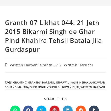
Granth 07 Likhat 044: 21 Jeth
2015 Bikarmi Singh de Ghar
Pind Khahira Tehsil Batala Jila
Gurdaspur
Post
Written Harbani Granth 07
/
Written Harbani
category:
TAGS
:
GRANTH 7
,
GRANTHS
,
HARBANI
,
JETHUWAL
,
KALKI
,
NEHAKLANK AVTAR
,
SOHANG MAHARAJ SHER SINGH VISHNU BHAGWAN DI JAI
,
WRITTEN HARBANI
SHARE
SHARE THIS
THIS
CONTENT