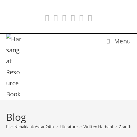
Skip
to
content
Menu
Blog
>
Nehaklank Avtar 24th
>
Literature
>
Written Harbani
>
Granth 07 