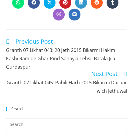
Opens
Opens
Opens
Opens
Opens
Opens
Opens
in
in
in
in
in
in
in
a
a
a
a
a
a
a
Opens
Opens
new
new
new
new
new
new
new
in
in
window
window
window
window
window
window
window
a
a
new
new
window
window
Previous Post
Read
more
Granth 07 Likhat 043: 20 Jeth 2015 Bikarmi Hakim
articles
Kashi Ram de Ghar Pind Sanayia Tehsil Batala Jila
Gurdaspur
Next Post
Granth 07 Likhat 045: Pahili Harh 2015 Bikarmi Darbar
wich Jethuwal
Search
Pr
Es