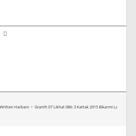
Toggle
website
search
Written Harbani
>
Granth 07 Likhat 086: 3 Kattak 2015 Bikarmi Lachhman 