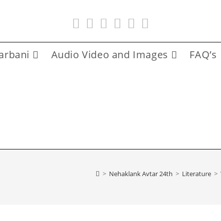
arbani
Audio Video and Images
FAQ’s
>
Nehaklank Avtar 24th
>
Literature
>