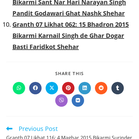
Bikarmi Sant Nar Hari Narayan Singh
Pandit Godawari Ghat Nashk Shehar
Granth 07 Likhat 062: 15 Bhadron 2015
Bikarmi Karnail Singh de Ghar Dogar
Basti Faridkot Shehar
SHARE
SHARE THIS
THIS
CONTENT
Opens
Opens
Opens
Opens
Opens
Opens
Opens
in
in
in
in
in
in
in
a
a
a
a
a
a
a
Opens
Opens
new
new
new
new
new
new
new
in
in
window
window
window
window
window
window
window
a
a
new
new
window
window
Previous Post
Read
more
Granth 07 Likhat 116: 4 Maghar 2015 Bikarmi Surinder