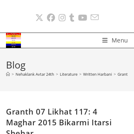
Skip
to
content
Menu
Blog
>
Nehaklank Avtar 24th
>
Literature
>
Written Harbani
>
Granth 07
Granth 07 Likhat 117: 4
Maghar 2015 Bikarmi Itarsi
Shehar