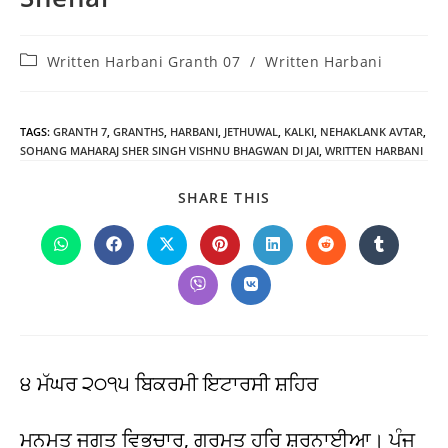
Post
Written Harbani Granth 07
/
Written Harbani
category:
TAGS
:
GRANTH 7
,
GRANTHS
,
HARBANI
,
JETHUWAL
,
KALKI
,
NEHAKLANK AVTAR
,
SOHANG MAHARAJ SHER SINGH VISHNU BHAGWAN DI JAI
,
WRITTEN HARBANI
SHARE
SHARE THIS
THIS
CONTENT
Opens
Opens
Opens
Opens
Opens
Opens
Opens
in
in
in
in
in
in
in
a
a
a
a
a
a
a
Opens
Opens
new
new
new
new
new
new
new
in
in
window
window
window
window
window
window
window
a
a
new
new
window
window
੪ ਮੱਘਰ ੨੦੧੫ ਬਿਕਰਮੀ ਇਟਾਰਸੀ ਸ਼ਹਿਰ
ਮਨਮਤ ਜਗਤ ਵਿਭਚਾਰ, ਗੁਰਮਤ ਹਰਿ ਸ਼ਰਨਾਈਆ। ਪੰਜ