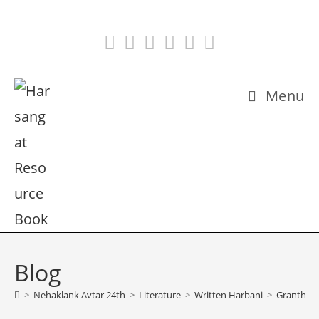
Skip
to
content
Menu
Blog
>
Nehaklank Avtar 24th
>
Literature
>
Written Harbani
>
Granth 07 