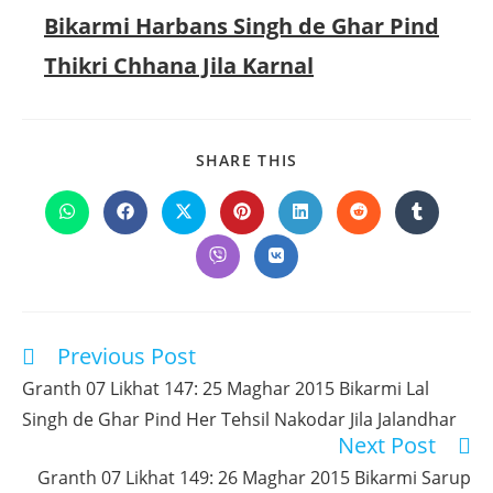
Bikarmi Harbans Singh de Ghar Pind
Thikri Chhana Jila Karnal
SHARE
SHARE THIS
THIS
CONTENT
Opens
Opens
Opens
Opens
Opens
Opens
Opens
in
in
in
in
in
in
in
a
a
a
a
a
a
a
Opens
Opens
new
new
new
new
new
new
new
in
in
window
window
window
window
window
window
window
a
a
new
new
window
window
Previous Post
Read
more
Granth 07 Likhat 147: 25 Maghar 2015 Bikarmi Lal
articles
Singh de Ghar Pind Her Tehsil Nakodar Jila Jalandhar
Next Post
Granth 07 Likhat 149: 26 Maghar 2015 Bikarmi Sarup