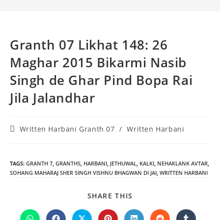
Granth 07 Likhat 148: 26
Maghar 2015 Bikarmi Nasib
Singh de Ghar Pind Bopa Rai
Jila Jalandhar
Post
Written Harbani Granth 07
/
Written Harbani
category:
TAGS
:
GRANTH 7
,
GRANTHS
,
HARBANI
,
JETHUWAL
,
KALKI
,
NEHAKLANK AVTAR
,
SOHANG MAHARAJ SHER SINGH VISHNU BHAGWAN DI JAI
,
WRITTEN HARBANI
SHARE
SHARE THIS
THIS
CONTENT