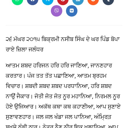
Opens
Opens
Opens
Opens
Opens
Opens
Opens
in
in
in
in
in
in
in
a
a
a
a
a
a
a
Opens
Opens
new
new
new
new
new
new
new
in
in
window
window
window
window
window
window
window
a
a
new
new
window
window
੨੬ ਮੱਘਰ ੨੦੧੫ ਬਿਕ੍ਰਮੀ ਨਸੀਬ ਸਿੰਘ ਦੇ ਘਰ ਪਿੰਡ ਬੋਪਾ
ਰਾਏ ਜ਼ਿਲਾ ਜਲੰਧਰ
ਆਤਮ ਸ਼ਬਦ ਹਰਿਜਨ ਹਰਿ ਹਰਿ ਜਾਣਿਆ, ਜਾਨਣਹਾਰ
ਕਰਤਾਰ। ਪੰਜ ਤਤ ਤੱਤ ਪਛਾਣਿਆ, ਆਤਮ ਬ੍ਰਹਮ
ਵਿਚਾਰ। ਸ਼ਬਦੀ ਸ਼ਬਦ ਸ਼ਬਦ ਪਰਧਾਨਿਆ, ਹਰਿ ਸ਼ਬਦ
ਨਾਉਂ ਜੈਕਾਰ। ਜੋਤੀ ਜੋਤ ਜੋਤ ਨੂਰ ਮਹਾਨਿਆ, ਨਿਰਮਲ ਨੂਰ
ਹੋਏ ਉਜਿਆਰ। ਅਕੱਥ ਕਥਾ ਕਥ ਕਹਾਣੀਆ, ਆਪ ਸੁਣਾਏ
ਸੁਣਾਵਣਹਾਰ। ਜਲ ਜਲ ਖੰਡਾ ਜਲ ਪਾਨਿਆ, ਅੰਮ੍ਰਿਤ਼
ਬਖ਼ਸ਼ੇ ਠੰਡੀ ਠਾਰ। ਨੇਤਰ ਨੈਣ ਨੀਰ ਇਕ ਖੁਲਾਨਿਆ, ਆਪ