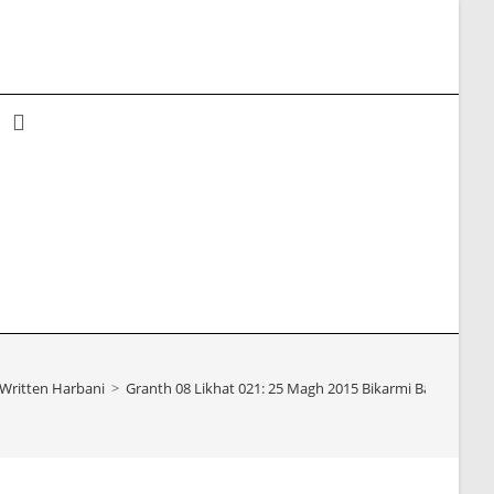
Toggle
website
search
Written Harbani
>
Granth 08 Likhat 021: 25 Magh 2015 Bikarmi Bachan Sing