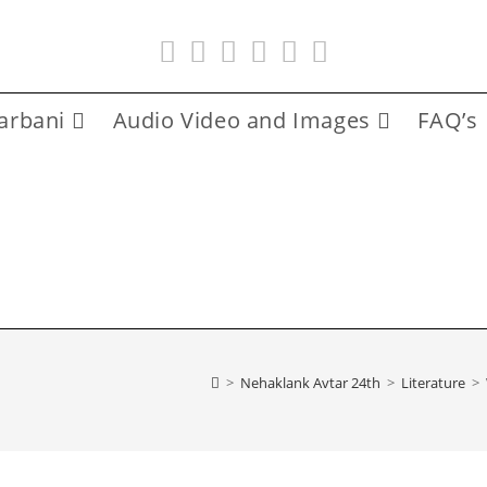
arbani
Audio Video and Images
FAQ’s
>
Nehaklank Avtar 24th
>
Literature
>