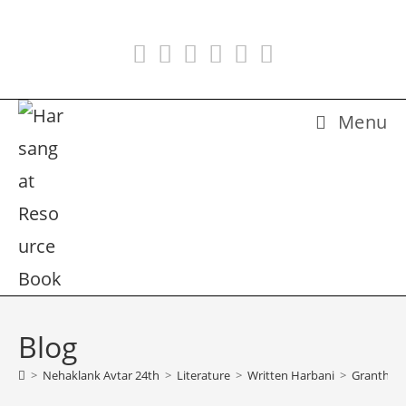
Skip
to
content
Menu
Blog
>
Nehaklank Avtar 24th
>
Literature
>
Written Harbani
>
Granth 08