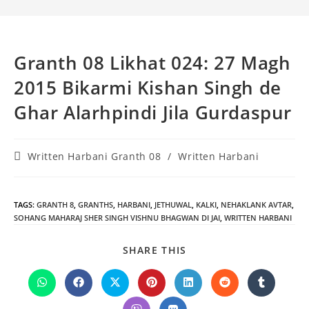
Granth 08 Likhat 024: 27 Magh
2015 Bikarmi Kishan Singh de
Ghar Alarhpindi Jila Gurdaspur
Post
Written Harbani Granth 08
/
Written Harbani
category:
TAGS
:
GRANTH 8
,
GRANTHS
,
HARBANI
,
JETHUWAL
,
KALKI
,
NEHAKLANK AVTAR
,
SOHANG MAHARAJ SHER SINGH VISHNU BHAGWAN DI JAI
,
WRITTEN HARBANI
SHARE
SHARE THIS
THIS
CONTENT
Opens
Opens
Opens
Opens
Opens
Opens
Opens
in
in
in
in
in
in
in
a
a
a
a
a
a
a