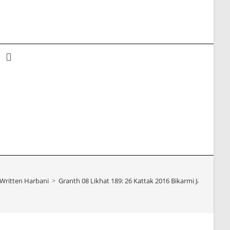
Toggle
website
search
Written Harbani
>
Granth 08 Likhat 189: 26 Kattak 2016 Bikarmi Jaswant Sin