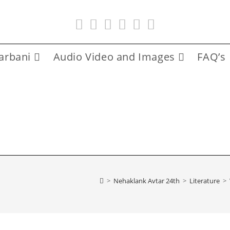
arbani
Audio Video and Images
FAQ’s
>
Nehaklank Avtar 24th
>
Literature
>