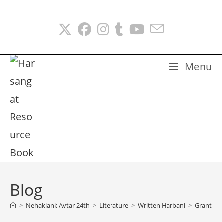
Skip
to
content
Menu
Blog
>
Nehaklank Avtar 24th
>
Literature
>
Written Harbani
>
Granth 0