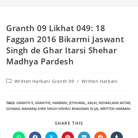
Granth 09 Likhat 049: 18
Faggan 2016 Bikarmi Jaswant
Singh de Ghar Itarsi Shehar
Madhya Pardesh
Post
Written Harbani Granth 09
/
Written Harbani
category:
TAGS
:
GRANTH 9
,
GRANTHS
,
HARBANI
,
JETHUWAL
,
KALKI
,
NEHAKLANK AVTAR
,
SOHANG MAHARAJ SHER SINGH VISHNU BHAGWAN DI JAI
,
WRITTEN HARBANI
SHARE
SHARE THIS
THIS
CONTENT