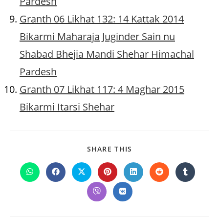
Pardesh
Granth 06 Likhat 132: 14 Kattak 2014
Bikarmi Maharaja Juginder Sain nu
Shabad Bhejia Mandi Shehar Himachal
Pardesh
Granth 07 Likhat 117: 4 Maghar 2015
Bikarmi Itarsi Shehar
SHARE
SHARE THIS
THIS
CONTENT
Opens
Opens
Opens
Opens
Opens
Opens
Opens
in
in
in
in
in
in
in
a
a
a
a
a
a
a
Opens
Opens
new
new
new
new
new
new
new
in
in
window
window
window
window
window
window
window
a
a
new
new