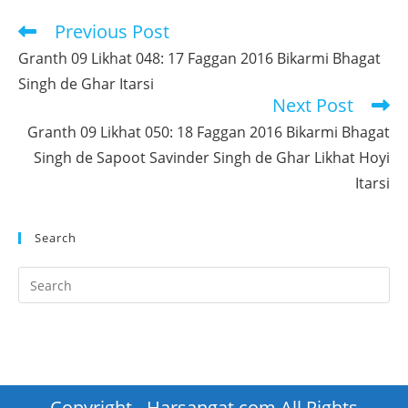
window
window
Previous Post
Read
more
Granth 09 Likhat 048: 17 Faggan 2016 Bikarmi Bhagat
articles
Singh de Ghar Itarsi
Next Post
Granth 09 Likhat 050: 18 Faggan 2016 Bikarmi Bhagat
Singh de Sapoot Savinder Singh de Ghar Likhat Hoyi
Itarsi
Search
Pr
Es
to
clo
th
se
Copyright - Harsangat.com All Rights