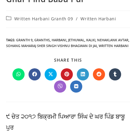
Post
Written Harbani Granth 09
/
Written Harbani
category:
TAGS
:
GRANTH 9
,
GRANTHS
,
HARBANI
,
JETHUWAL
,
KALKI
,
NEHAKLANK AVTAR
,
SOHANG MAHARAJ SHER SINGH VISHNU BHAGWAN DI JAI
,
WRITTEN HARBANI
SHARE
SHARE THIS
THIS
CONTENT
Opens
Opens
Opens
Opens
Opens
Opens
Opens
in
in
in
in
in
in
in
a
a
a
a
a
a
a
Opens
Opens
new
new
new
new
new
new
new
in
in
window
window
window
window
window
window
window
a
a
new
new
window
window
੯ ਚੇਤ ੨੦੧੭ ਬਿਕ੍ਰਮੀ ਪਿਆਰਾ ਸਿੰਘ ਦੇ ਘਰ ਪਿੰਡ ਬਾਬੂ
ਪੁਰ