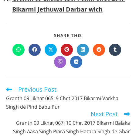
Bikarmi Jethuwal Darbar wich
SHARE
SHARE THIS
THIS
CONTENT
Opens
Opens
Opens
Opens
Opens
Opens
Opens
in
in
in
in
in
in
in
a
a
a
a
a
a
a
Opens
Opens
new
new
new
new
new
new
new
in
in
window
window
window
window
window
window
window
a
a
new
new
window
window
Previous Post
Read
more
Granth 09 Likhat 065: 9 Chet 2017 Bikarmi Varkha
articles
Singh de Pind Babu Pur
Next Post
Granth 09 Likhat 067: 10 Chet 2017 Bikarmi Balaka
Singh Aasa Singh Piara Singh Hazara Singh de Ghar