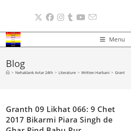
Skip
to
content
Menu
Blog
>
Nehaklank Avtar 24th
>
Literature
>
Written Harbani
>
Granth 09
Granth 09 Likhat 066: 9 Chet
2017 Bikarmi Piara Singh de
Ghar Pind Babu Pur