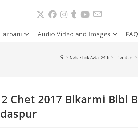
Harbani
Audio Video and Images
FAQ
>
Nehaklank Avtar 24th
>
Literature
>
12 Chet 2017 Bikarmi Bibi B
rdaspur