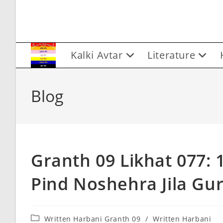
Skip
to
content
Kalki Avtar
Literature
Blog
Granth 09 Likhat 077: 
Pind Noshehra Jila Gu
Post
Written Harbani Granth 09
/
Written Harbani