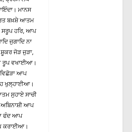
ਰਾਇੰਦਾ। ਮਾਨਸ
ਿਤ ਬਖ਼ਸ਼ੇ ਆਤਮ
ੋਤ ਸਰੂਪ ਹਰਿ, ਆਪ
ਦਿ ਜੁਗਾਦਿ ਨਾ
ੂਕਰ ਜੋੜ ਜੁੜਾ,
ਣਾ ਰੂਪ ਵਖਾਈਆ।
 ਵਿਛੋੜਾ ਆਪ
੍ਹ ਖੁਲ੍ਹਾਈਆ।
ਆਤਮ ਸੁਹਾਏ ਸਾਚੀ
 ਅਬਿਨਾਸ਼ੀ ਆਪ
ਣਾ ਫੰਦ ਆਪ
 ਆਪ ਕਰਾਈਆ।