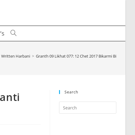
’s
Toggle
website
Written Harbani
>
Granth 09 Likhat 077: 12 Chet 2017 Bikarmi Bibi Banti P
search
Search
anti
Press
Escape
to
close