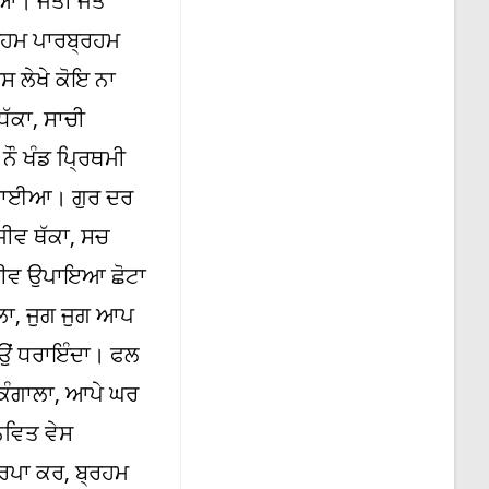
ਆ। ਜੋਤੀ ਜੋਤ
ਰਹਮ ਪਾਰਬ੍ਰਹਮ
 ਲੇਖੇ ਕੋਇ ਨਾ
ੱਕਾ, ਸਾਚੀ
ੌ ਖੰਡ ਪ੍ਰਿਥਮੀ
ਹੰਢਾਈਆ। ਗੁਰ ਦਰ
ਜੀਵ ਥੱਕਾ, ਸਚ
ਜੀਵ ਉਪਾਇਆ ਛੋਟਾ
ਲਾ, ਜੁਗ ਜੁਗ ਆਪ
ਉਂ ਧਰਾਇੰਦਾ। ਫਲ
ਕੰਗਾਲਾ, ਆਪੇ ਘਰ
ਨਵਿਤ ਵੇਸ
ਰਪਾ ਕਰ, ਬ੍ਰਹਮ