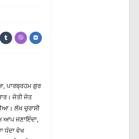
the
search
panel.
ns
Opens
Opens
Opens
in
in
in
a
a
a
new
new
new
dow
window
window
window
, ਪਾਰਬ੍ਰਹਮ ਗੁਰ
ਰ। ਜੋਤੀ ਜੋਤ
ਈਆ। ਲੱਖ ਚੁਰਾਸੀ
ਮ ਆਪ ਜਣਾਇੰਦਾ,
 ਧੰਦਾ ਵੇਖ