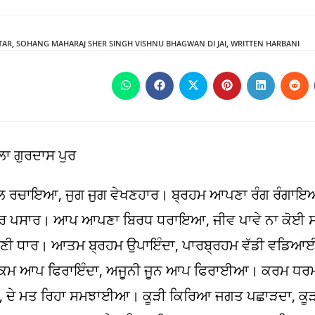
TAR
,
SOHANG MAHARAJ SHER SINGH VISHNU BHAGWAN DI JAI
,
WRITTEN HARBANI
Opens
Opens
Opens
Opens
Opens
Ope
in
in
in
in
in
in
a
a
a
a
a
a
new
new
new
new
new
new
window
window
window
window
window
win
ਿਲਾ ਗੁਰਦਾਸ ਪੁਰ
ਲ ਰਚਾਇਆ, ਜੁਗ ਜੁਗ ਵੇਖਣਹਾਰ। ਬ੍ਰਹਮ ਆਪਣਾ ਰੰਗ ਰੰਗਾਇਆ
ਰ ਪਸਾਰ। ਆਪ ਆਪਣਾ ਬਿਰਧ ਧਰਾਇਆ, ਜੀਵ ਪਾਵੇ ਨਾ ਕੋਈ ਸਾ
ਣੀ ਧਾਰ। ਆਤਮ ਬ੍ਰਹਮ ਉਪਾਇੰਦਾ, ਪਾਰਬ੍ਰਹਮ ਵੱਡੀ ਵਡਿਆ
ਹੁਕਮ ਆਪ ਫਿਰਾਇੰਦਾ, ਅਜੂਨੀ ਜੂਨ ਆਪ ਫਿਰਾਈਆ। ਕਰਮ ਧਰ
ਦੇ ਮਤ ਰਿਹਾ ਸਮਝਾਈਆ। ਕੂੜੀ ਕਿਰਿਆ ਜਗਤ ਪਛਾੜਦਾ, ਕੂੜਾ