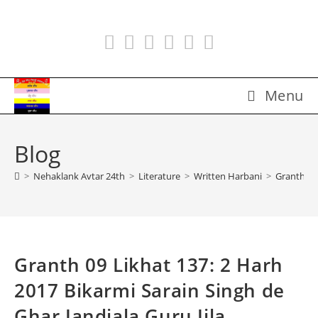
Skip
to
content
Menu
Blog
>
Nehaklank Avtar 24th
>
Literature
>
Written Harbani
>
Granth 09 
Granth 09 Likhat 137: 2 Harh
2017 Bikarmi Sarain Singh de
Ghar Jandiala Guru Jila