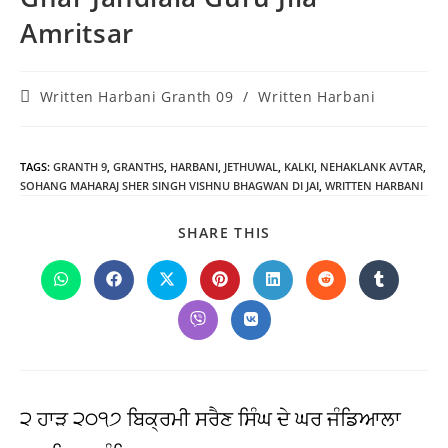
Amritsar
Post
Written Harbani Granth 09
/
Written Harbani
category:
TAGS
:
GRANTH 9
,
GRANTHS
,
HARBANI
,
JETHUWAL
,
KALKI
,
NEHAKLANK AVTAR
,
SOHANG MAHARAJ SHER SINGH VISHNU BHAGWAN DI JAI
,
WRITTEN HARBANI
SHARE
SHARE THIS
THIS
CONTENT
Opens
Opens
Opens
Opens
Opens
Opens
Opens
in
in
in
in
in
in
in
a
a
a
a
a
a
a
Opens
Opens
new
new
new
new
new
new
new
in
in
window
window
window
window
window
window
window
a
a
new
new
window
window
੨ ਹਾੜ ੨੦੧੭ ਬਿਕ੍ਰਮੀ ਸਰੈਣ ਸਿੰਘ ਦੇ ਘਰ ਜੰਡਿਆਲਾ