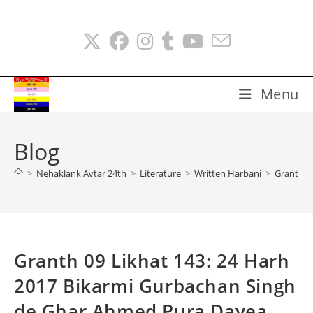
Skip
to
content
Menu
Blog
>
Nehaklank Avtar 24th
>
Literature
>
Written Harbani
>
Granth 0
Granth 09 Likhat 143: 24 Harh
2017 Bikarmi Gurbachan Singh
de Ghar Ahmed Pura Dayea