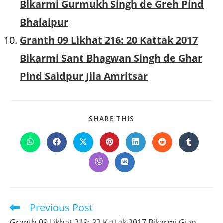
Bikarmi Gurmukh Singh de Greh Pind
Bhalaipur
Granth 09 Likhat 216: 20 Kattak 2017
Bikarmi Sant Bhagwan Singh de Ghar
Pind Saidpur Jila Amritsar
SHARE
SHARE THIS
THIS
CONTENT
Opens
Opens
Opens
Opens
Opens
Opens
Opens
in
in
in
in
in
in
in
a
a
a
a
a
a
a
Opens
Opens
new
new
new
new
new
new
new
in
in
window
window
window
window
window
window
window
a
a
new
new
window
window
Previous Post
Read
more
Granth 09 Likhat 219: 22 Kattak 2017 Bikarmi Gian