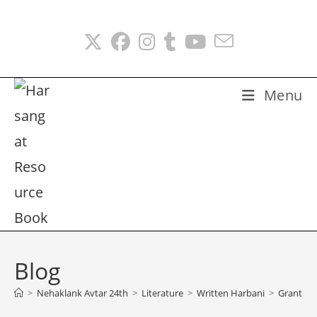
Skip
to
content
Menu
Blog
>
Nehaklank Avtar 24th
>
Literature
>
Written Harbani
>
Granth 09