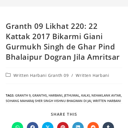
Granth 09 Likhat 220: 22
Kattak 2017 Bikarmi Giani
Gurmukh Singh de Ghar Pind
Bhalaipur Dogran Jila Amritsar
Post
Written Harbani Granth 09
/
Written Harbani
category:
TAGS
:
GRANTH 9
,
GRANTHS
,
HARBANI
,
JETHUWAL
,
KALKI
,
NEHAKLANK AVTAR
,
SOHANG MAHARAJ SHER SINGH VISHNU BHAGWAN DI JAI
,
WRITTEN HARBANI
SHARE
SHARE THIS
THIS
CONTENT