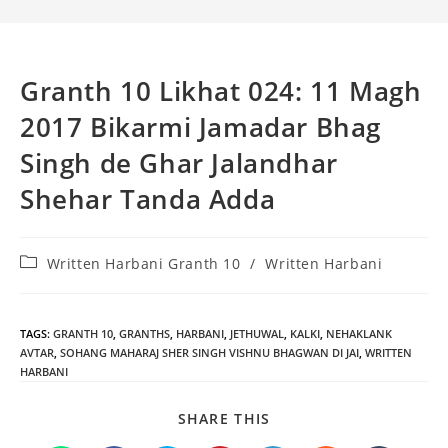
Granth 10 Likhat 024: 11 Magh
2017 Bikarmi Jamadar Bhag
Singh de Ghar Jalandhar
Shehar Tanda Adda
Post
Written Harbani Granth 10
/
Written Harbani
category:
TAGS
:
GRANTH 10
,
GRANTHS
,
HARBANI
,
JETHUWAL
,
KALKI
,
NEHAKLANK
AVTAR
,
SOHANG MAHARAJ SHER SINGH VISHNU BHAGWAN DI JAI
,
WRITTEN
HARBANI
SHARE
SHARE THIS
THIS
CONTENT