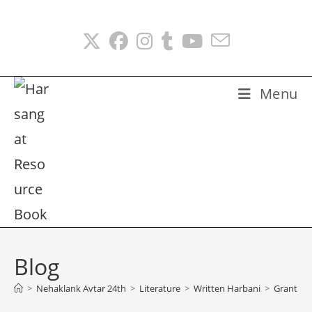
Skip
to
content
Menu
Blog
>
Nehaklank Avtar 24th
>
Literature
>
Written Harbani
>
Granth 1