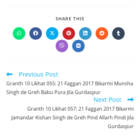
SHARE
SHARE THIS
THIS
CONTENT
Opens
Opens
Opens
Opens
Opens
Opens
Opens
in
in
in
in
in
in
in
a
a
a
a
a
a
a
Opens
Opens
new
new
new
new
new
new
new
in
in
window
window
window
window
window
window
window
a
a
new
new
window
window
Previous Post
Read
more
Granth 10 Likhat 055: 21 Faggan 2017 Bikarmi Munsha
articles
Singh de Greh Babu Pura Jila Gurdaspur
Next Post
Granth 10 Likhat 057: 21 Faggan 2017 Bikarmi
Jamandar Kishan Singh de Greh Pind Allarh Pindi Jila
Gurdaspur