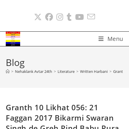
Skip
to
content
Menu
Blog
>
Nehaklank Avtar 24th
>
Literature
>
Written Harbani
>
Granth 1
Granth 10 Likhat 056: 21
Faggan 2017 Bikarmi Swaran
Singh de Greh Pind Babu Pura