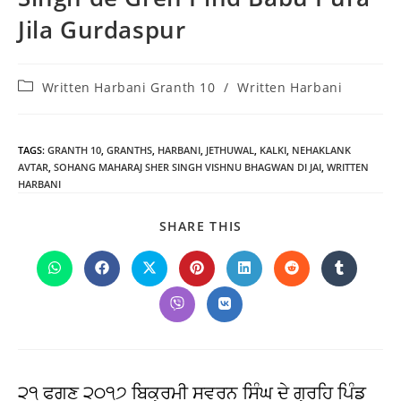
Jila Gurdaspur
Post
Written Harbani Granth 10
/
Written Harbani
category:
TAGS
:
GRANTH 10
,
GRANTHS
,
HARBANI
,
JETHUWAL
,
KALKI
,
NEHAKLANK
AVTAR
,
SOHANG MAHARAJ SHER SINGH VISHNU BHAGWAN DI JAI
,
WRITTEN
HARBANI
SHARE
SHARE THIS
THIS
CONTENT
Opens
Opens
Opens
Opens
Opens
Opens
Opens
in
in
in
in
in
in
in
a
a
a
a
a
a
a
Opens
Opens
new
new
new
new
new
new
new
in
in
window
window
window
window
window
window
window
a
a
new
new
window
window
੨੧ ਫਗਣ ੨੦੧੭ ਬਿਕ੍ਰਮੀ ਸਵਰਨ ਸਿੰਘ ਦੇ ਗ੍ਰਹਿ ਪਿੰਡ