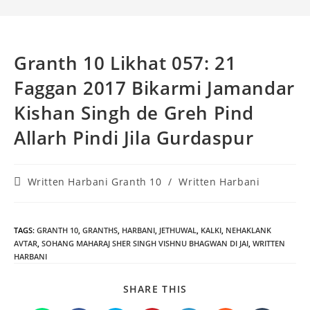
Granth 10 Likhat 057: 21
Faggan 2017 Bikarmi Jamandar
Kishan Singh de Greh Pind
Allarh Pindi Jila Gurdaspur
Post
Written Harbani Granth 10
/
Written Harbani
category:
TAGS
:
GRANTH 10
,
GRANTHS
,
HARBANI
,
JETHUWAL
,
KALKI
,
NEHAKLANK
AVTAR
,
SOHANG MAHARAJ SHER SINGH VISHNU BHAGWAN DI JAI
,
WRITTEN
HARBANI
SHARE
SHARE THIS
THIS
CONTENT