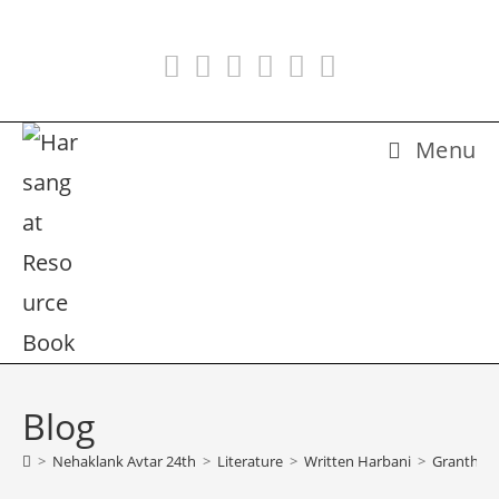
Skip
to
content
Menu
Blog
>
Nehaklank Avtar 24th
>
Literature
>
Written Harbani
>
Granth 10