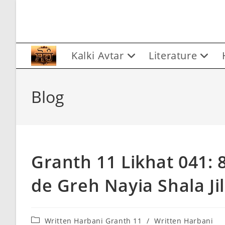
Skip
to
content
Kalki Avtar
Literature
Blog
Granth 11 Likhat 041:
de Greh Nayia Shala J
Post
Written Harbani Granth 11
/
Written Harbani