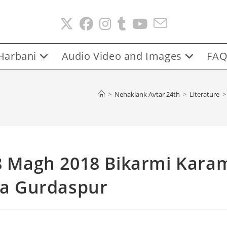
Harbani
Audio Video and Images
FAQ
>
Nehaklank Avtar 24th
>
Literature
>
 8 Magh 2018 Bikarmi Kara
ila Gurdaspur