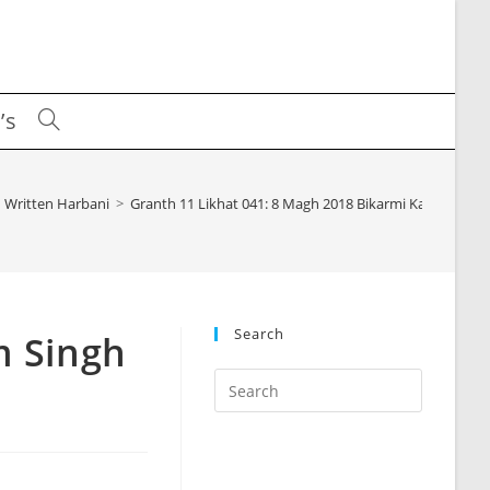
’s
Toggle
website
Written Harbani
>
Granth 11 Likhat 041: 8 Magh 2018 Bikarmi Karam Singh
search
Search
m Singh
Press
Escape
to
close