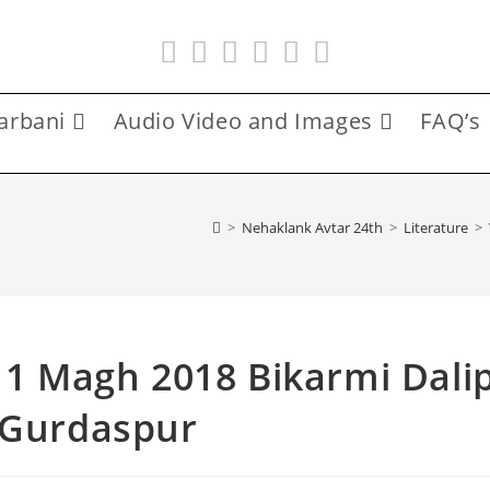
arbani
Audio Video and Images
FAQ’s
>
Nehaklank Avtar 24th
>
Literature
>
11 Magh 2018 Bikarmi Dali
 Gurdaspur