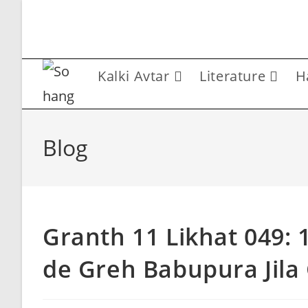
Skip
to
content
Kalki Avtar
Literature
H
Blog
Granth 11 Likhat 049: 
de Greh Babupura Jila