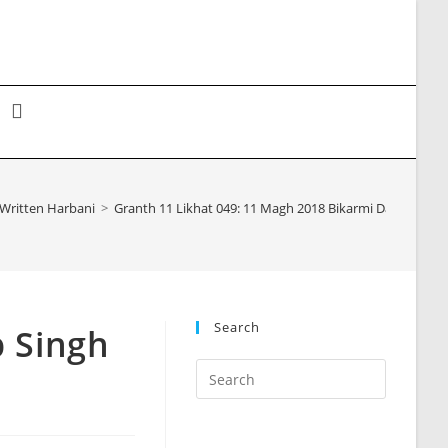
Toggle
website
Written Harbani
>
Granth 11 Likhat 049: 11 Magh 2018 Bikarmi Dalip Singh
search
Search
p Singh
Press
Escape
to
close