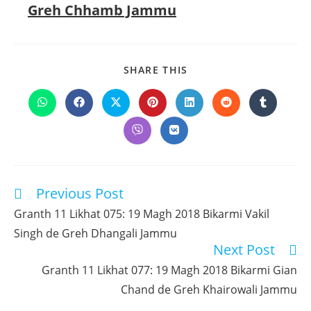
Greh Chhamb Jammu
SHARE
SHARE THIS
THIS
CONTENT
Opens
Opens
Opens
Opens
Opens
Opens
Opens
in
in
in
in
in
in
in
a
a
a
a
a
a
a
Opens
Opens
new
new
new
new
new
new
new
in
in
window
window
window
window
window
window
window
a
a
new
new
window
window
Previous Post
Read
more
Granth 11 Likhat 075: 19 Magh 2018 Bikarmi Vakil
articles
Singh de Greh Dhangali Jammu
Next Post
Granth 11 Likhat 077: 19 Magh 2018 Bikarmi Gian
Chand de Greh Khairowali Jammu