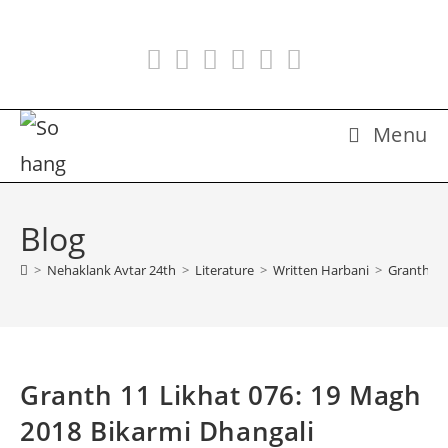
Skip
to
content
Menu
Blog
>
Nehaklank Avtar 24th
>
Literature
>
Written Harbani
>
Granth 11
Granth 11 Likhat 076: 19 Magh
2018 Bikarmi Dhangali