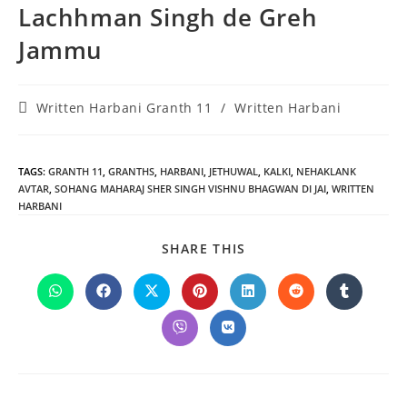
Lachhman Singh de Greh
Jammu
Post
Written Harbani Granth 11
/
Written Harbani
category:
TAGS
:
GRANTH 11
,
GRANTHS
,
HARBANI
,
JETHUWAL
,
KALKI
,
NEHAKLANK
AVTAR
,
SOHANG MAHARAJ SHER SINGH VISHNU BHAGWAN DI JAI
,
WRITTEN
HARBANI
SHARE
SHARE THIS
THIS
CONTENT
Opens
Opens
Opens
Opens
Opens
Opens
Opens
in
in
in
in
in
in
in
a
a
a
a
a
a
a
Opens
Opens
new
new
new
new
new
new
new
in
in
window
window
window
window
window
window
window
a
a
new
new
window
window