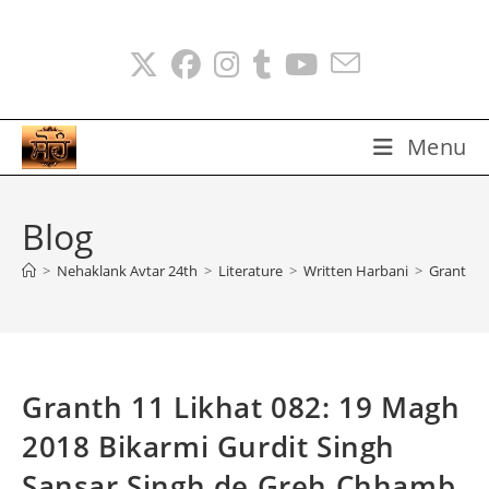
Skip
to
content
Menu
Blog
>
Nehaklank Avtar 24th
>
Literature
>
Written Harbani
>
Granth 1
Granth 11 Likhat 082: 19 Magh
2018 Bikarmi Gurdit Singh
Sansar Singh de Greh Chhamb