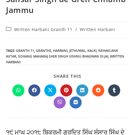
Jammu
Post
Written Harbani Granth 11
/
Written Harbani
category:
TAGS
:
GRANTH 11
,
GRANTHS
,
HARBANI
,
JETHUWAL
,
KALKI
,
NEHAKLANK
AVTAR
,
SOHANG MAHARAJ SHER SINGH VISHNU BHAGWAN DI JAI
,
WRITTEN
HARBANI
SHARE
SHARE THIS
THIS
CONTENT
Opens
Opens
Opens
Opens
Opens
Opens
Opens
in
in
in
in
in
in
in
a
a
a
a
a
a
a
Opens
Opens
new
new
new
new
new
new
new
in
in
window
window
window
window
window
window
window
a
a
new
new
window
window
੧੯ ਮਾਘ ੨੦੧੮ ਬਿਕ੍ਰਮੀ ਗੁਰਦਿਤ ਸਿੰਘ ਸੰਸਾਰ ਸਿੰਘ ਦੇ