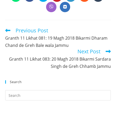
in
in
in
in
in
in
in
a
a
a
a
a
a
a
Opens
Opens
new
new
new
new
new
new
new
in
in
window
window
window
window
window
window
window
a
a
new
new
window
window
Previous Post
Read
more
Granth 11 Likhat 081: 19 Magh 2018 Bikarmi Dharam
articles
Chand de Greh Bale wala Jammu
Next Post
Granth 11 Likhat 083: 20 Magh 2018 Bikarmi Sardara
Singh de Greh Chhamb Jammu
Search
Pr
Es
to
clo