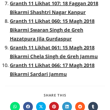
Granth 11 Likhat 107: 18 Faggan 2018
Bikarmi Shashtri Nagar Kanpur
Granth 11 Likhat 060: 15 Magh 2018
Bikarmi Swaran Singh de Greh
Hazatpura Jila Gurdaspur
Granth 11 Likhat 061: 15 Magh 2018
Bikarmi Chela Singh de Greh Jammu
Granth 11 Likhat 066: 17 Magh 2018
Bikarmi Sardari Jammu
SHARE
SHARE THIS
THIS
CONTENT
Opens
Opens
Opens
Opens
Opens
Opens
Opens