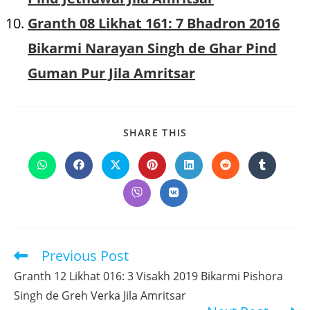
Granth 08 Likhat 161: 7 Bhadron 2016
Bikarmi Narayan Singh de Ghar Pind
Guman Pur Jila Amritsar
SHARE
SHARE THIS
THIS
CONTENT
Opens
Opens
Opens
Opens
Opens
Opens
Opens
in
in
in
in
in
in
in
a
a
a
a
a
a
a
Opens
Opens
new
new
new
new
new
new
new
in
in
window
window
window
window
window
window
window
a
a
new
new
window
window
Previous Post
Read
more
Granth 12 Likhat 016: 3 Visakh 2019 Bikarmi Pishora
articles
Singh de Greh Verka Jila Amritsar