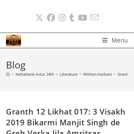
Skip
to
content
Menu
Blog
>
Nehaklank Avtar 24th
>
Literature
>
Written Harbani
>
Granth 12
Granth 12 Likhat 017: 3 Visakh
2019 Bikarmi Manjit Singh de
Greh Verka Jila Amritsar