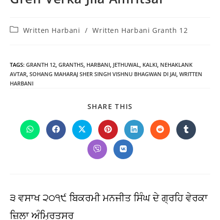
Post
Written Harbani
/
Written Harbani Granth 12
category:
TAGS
:
GRANTH 12
,
GRANTHS
,
HARBANI
,
JETHUWAL
,
KALKI
,
NEHAKLANK
AVTAR
,
SOHANG MAHARAJ SHER SINGH VISHNU BHAGWAN DI JAI
,
WRITTEN
HARBANI
SHARE
SHARE THIS
THIS
CONTENT
Opens
Opens
Opens
Opens
Opens
Opens
Opens
in
in
in
in
in
in
in
a
a
a
a
a
a
a
Opens
Opens
new
new
new
new
new
new
new
in
in
window
window
window
window
window
window
window
a
a
new
new
window
window
੩ ਵਸਾਖ ੨੦੧੯ ਬਿਕਰਮੀ ਮਨਜੀਤ ਸਿੰਘ ਦੇ ਗ੍ਰਹਿ ਵੇਰਕਾ
ਜ਼ਿਲਾ ਅੰਮ੍ਰਿਤਸਰ