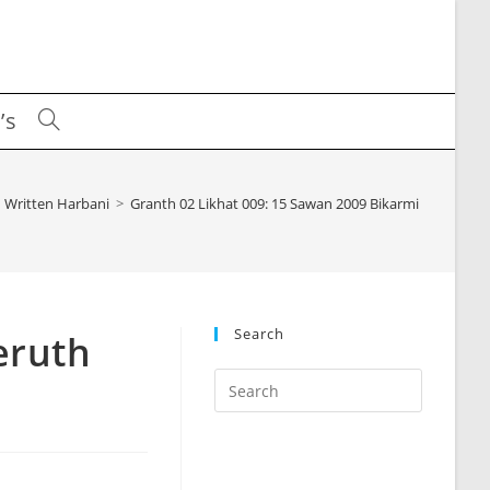
’s
Toggle
website
Written Harbani
>
Granth 02 Likhat 009: 15 Sawan 2009 Bikarmi Meeruth 
search
Search
eruth
Press
Escape
to
close