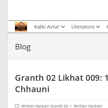
Skip
to
content
Kalki Avtar
Literature
Blog
Granth 02 Likhat 009:
Chhauni
Post
Written Harbani Granth 02
/
Written Harbani