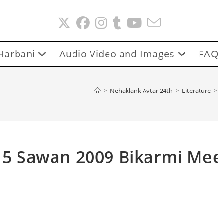
Harbani
Audio Video and Images
FAQ
>
Nehaklank Avtar 24th
>
Literature
>
 15 Sawan 2009 Bikarmi Me