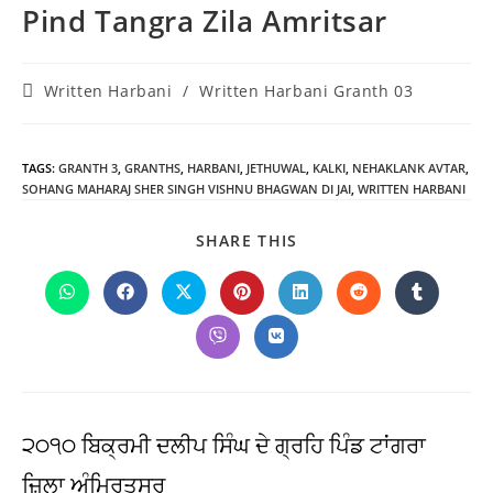
Pind Tangra Zila Amritsar
Post
Written Harbani
/
Written Harbani Granth 03
category:
TAGS
:
GRANTH 3
,
GRANTHS
,
HARBANI
,
JETHUWAL
,
KALKI
,
NEHAKLANK AVTAR
,
SOHANG MAHARAJ SHER SINGH VISHNU BHAGWAN DI JAI
,
WRITTEN HARBANI
SHARE
SHARE THIS
THIS
CONTENT
Opens
Opens
Opens
Opens
Opens
Opens
Opens
in
in
in
in
in
in
in
a
a
a
a
a
a
a
Opens
Opens
new
new
new
new
new
new
new
in
in
window
window
window
window
window
window
window
a
a
new
new
window
window
੨੦੧੦ ਬਿਕ੍ਰਮੀ ਦਲੀਪ ਸਿੰਘ ਦੇ ਗ੍ਰਹਿ ਪਿੰਡ ਟਾਂਗਰਾ
ਜ਼ਿਲਾ ਅੰਮ੍ਰਿਤਸਰ