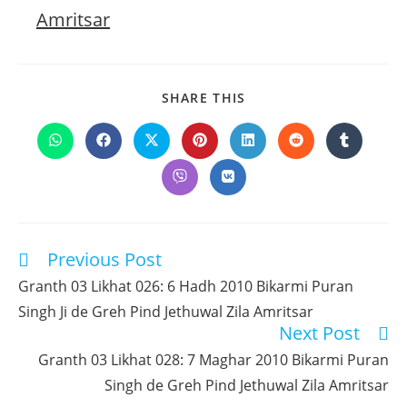
Amritsar
SHARE
SHARE THIS
THIS
CONTENT
Opens
Opens
Opens
Opens
Opens
Opens
Opens
in
in
in
in
in
in
in
a
a
a
a
a
a
a
Opens
Opens
new
new
new
new
new
new
new
in
in
window
window
window
window
window
window
window
a
a
new
new
window
window
Previous Post
Read
more
Granth 03 Likhat 026: 6 Hadh 2010 Bikarmi Puran
articles
Singh Ji de Greh Pind Jethuwal Zila Amritsar
Next Post
Granth 03 Likhat 028: 7 Maghar 2010 Bikarmi Puran
Singh de Greh Pind Jethuwal Zila Amritsar