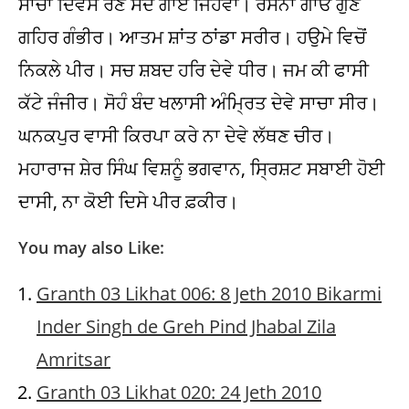
ਸਾਚਾ ਦਿਵਸ ਰੈਣ ਸਦ ਗਾਏ ਜਿਹਵਾ। ਰਸਨਾ ਗਾਓ ਗੁਣ
ਗਹਿਰ ਗੰਭੀਰ। ਆਤਮ ਸ਼ਾਂਤ ਠਾਂਡਾ ਸਰੀਰ। ਹਉਮੇ ਵਿਚੋਂ
ਨਿਕਲੇ ਪੀਰ। ਸਚ ਸ਼ਬਦ ਹਰਿ ਦੇਵੇ ਧੀਰ। ਜਮ ਕੀ ਫਾਸੀ
ਕੱਟੇ ਜੰਜੀਰ। ਸੋਹੰ ਬੰਦ ਖਲਾਸੀ ਅੰਮ੍ਰਿਤ ਦੇਵੇ ਸਾਚਾ ਸੀਰ।
ਘਨਕਪੁਰ ਵਾਸੀ ਕਿਰਪਾ ਕਰੇ ਨਾ ਦੇਵੇ ਲੱਥਣ ਚੀਰ।
ਮਹਾਰਾਜ ਸ਼ੇਰ ਸਿੰਘ ਵਿਸ਼ਨੂੰ ਭਗਵਾਨ, ਸ੍ਰਿਸ਼ਟ ਸਬਾਈ ਹੋਈ
ਦਾਸੀ, ਨਾ ਕੋਈ ਦਿਸੇ ਪੀਰ ਫ਼ਕੀਰ।
You may also Like:
Granth 03 Likhat 006: 8 Jeth 2010 Bikarmi
Inder Singh de Greh Pind Jhabal Zila
Amritsar
Granth 03 Likhat 020: 24 Jeth 2010