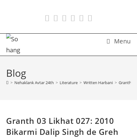
Skip
to
content
Menu
Blog
>
Nehaklank Avtar 24th
>
Literature
>
Written Harbani
>
Granth 03 
Granth 03 Likhat 027: 2010
Bikarmi Dalip Singh de Greh