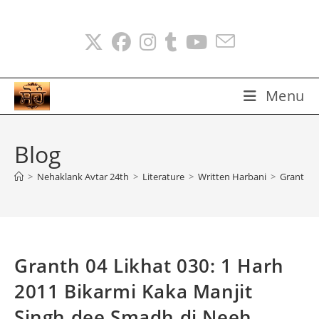
Skip
to
content
Menu
Blog
>
Nehaklank Avtar 24th
>
Literature
>
Written Harbani
>
Granth 0
Granth 04 Likhat 030: 1 Harh
2011 Bikarmi Kaka Manjit
Singh dee Smadh di Neeh