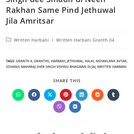
Rakhan Same Pind Jethuwal
Jila Amritsar
Post
Written Harbani
/
Written Harbani Granth 04
category:
TAGS
:
GRANTH 4
,
GRANTHS
,
HARBANI
,
JETHUWAL
,
KALKI
,
NEHAKLANK AVTAR
,
SOHANG MAHARAJ SHER SINGH VISHNU BHAGWAN DI JAI
,
WRITTEN HARBANI
SHARE
SHARE THIS
THIS
CONTENT
Opens
Opens
Opens
Opens
Opens
Opens
Opens
in
in
in
in
in
in
in
a
a
a
a
a
a
a
Opens
Opens
new
new
new
new
new
new
new
in
in
window
window
window
window
window
window
window
a
a
new
new
window
window