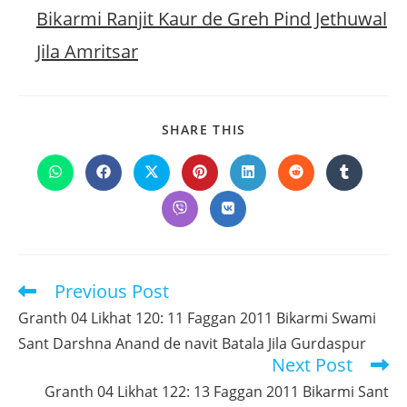
Bikarmi Ranjit Kaur de Greh Pind Jethuwal
Jila Amritsar
SHARE
SHARE THIS
THIS
CONTENT
Opens
Opens
Opens
Opens
Opens
Opens
Opens
in
in
in
in
in
in
in
a
a
a
a
a
a
a
Opens
Opens
new
new
new
new
new
new
new
in
in
window
window
window
window
window
window
window
a
a
new
new
window
window
Previous Post
Read
more
Granth 04 Likhat 120: 11 Faggan 2011 Bikarmi Swami
articles
Sant Darshna Anand de navit Batala Jila Gurdaspur
Next Post
Granth 04 Likhat 122: 13 Faggan 2011 Bikarmi Sant