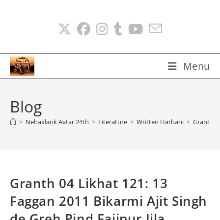
Skip
to
content
Menu
Blog
>
Nehaklank Avtar 24th
>
Literature
>
Written Harbani
>
Granth 04
Granth 04 Likhat 121: 13
Faggan 2011 Bikarmi Ajit Singh
de Greh Pind Faijpur Jila