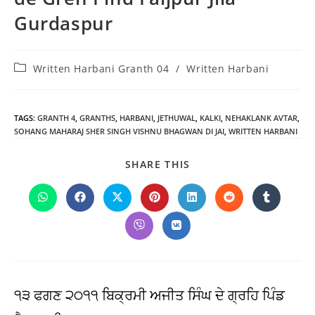
Gurdaspur
Post
Written Harbani Granth 04
/
Written Harbani
category:
TAGS
:
GRANTH 4
,
GRANTHS
,
HARBANI
,
JETHUWAL
,
KALKI
,
NEHAKLANK AVTAR
,
SOHANG MAHARAJ SHER SINGH VISHNU BHAGWAN DI JAI
,
WRITTEN HARBANI
SHARE
SHARE THIS
THIS
CONTENT
Opens
Opens
Opens
Opens
Opens
Opens
Opens
in
in
in
in
in
in
in
a
a
a
a
a
a
a
Opens
Opens
new
new
new
new
new
new
new
in
in
window
window
window
window
window
window
window
a
a
new
new
window
window
੧੩ ਫਗਣ ੨੦੧੧ ਬਿਕ੍ਰਮੀ ਅਜੀਤ ਸਿੰਘ ਦੇ ਗ੍ਰਹਿ ਪਿੰਡ